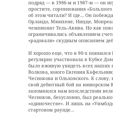
подряд — в 1986-м и 1987-м — он игр
простите, соревнования «Большого 
об этом читали? И где… Он побежда
Орландо, Мюнхене, Ницце, Монреал
чемпионат Тель-Авива. Но как поко
ограничивались объявлением счета
«радовали» скудным описанием дей
И хорошо еще, что в 90-х появился 
регулярно участвовала в Кубке Дэв
было вживую увидеть всех наших з
Волкова, юного Евгения Кафельнико
Чеснокова и Ольховского. К слову, 
свой дебютный бой на юниорском Ro
запомнился нам впоследствии вел
Чесноков, безусловно, был реально
«одиночестве». И лишь на «Уимблдо
стартовом раунде…