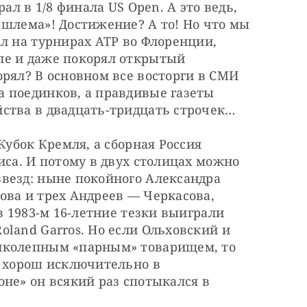
ал в 1/8 финала US Open. А это ведь, 
шлема»! Достижение? А то! Но что мы 
л на турнирах ATP во Флоренции, 
е и даже покорял открытый 
рял? В основном все восторги в СМИ 
 поединков, а правдивые газеты 
ства в двадцать-тридцать строчек…
Кубок Кремля, а сборная Россия 
иса. И потому в двух столицах можно 
везд: ныне покойного Александра 
ва и трех Андреев — Черкасова, 
в 1983-м 16-летние тезки выиграли 
land Garros. Но если Ольховский и 
иколепным «парным» товарищем, то 
 хорош исключительно в 
не» он всякий раз спотыкался в 