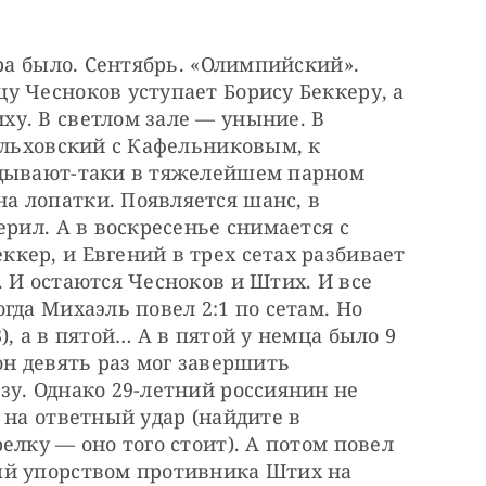
ра было. Сентябрь. «Олимпийский». 
 Чесноков уступает Борису Беккеру, а 
у. В светлом зале — уныние. В 
Ольховский с Кафельниковым, к 
адывают-таки в тяжелейшем парном 
 лопатки. Появляется шанс, в 
рил. А в воскресенье снимается с 
ер, и Евгений в трех сетах разбивает 
 И остаются Чесноков и Штих. И все 
да Михаэль повел 2:1 по сетам. Но 
, а в пятой… А в пятой у немца было 9 
он девять раз мог завершить 
у. Однако 29-летний россиянин не 
 на ответный удар (найдите в 
лку — оно того стоит). А потом повел 
й упорством противника Штих на 