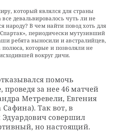
иру, который являлся для страны 
 все девальвировалось чуть ли не 
я народу? В чем найти повод хоть для 
«Спартак», периодически мутузивший 
наши ребята выносили и австралийцев, 
а полюса, которые и позволяли не 
оисходившей вокруг дичи.
отказывался помочь
 проведя за нее 46 матчей
андра Метревели, Евгения
Сафина). Так вот, в
 Эдуардович совершил
ртивный, но настоящий.