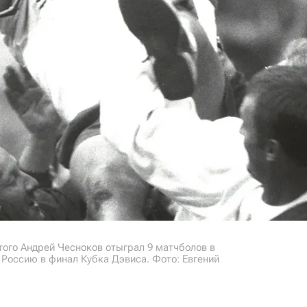
этого Андрей Чесноков отыграл 9 матчболов в
Россию в финал Кубка Дэвиса. Фото: Евгений