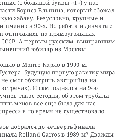
ннис (с большой буквы «Т») у нас 
ласти Бориса Ельцина, который обожал 
ую забаву. Безусловно, крупные и 
именно в 90-х. Но ребята и девчата с 
и отличались на прямоугольных 
а СССР. А первым русским, выигравшим 
 нынешний юбиляр из Москвы.
шло в Монте-Карло в 1990-м. 
Мустера, будущую первую ракетку мира 
 не смог обхитрить австрийца на 
тречах). И сам поднялся на 9-ю 
чись такое сегодня, об этом трубили 
ентльменов все еще была для нас 
спресс» в то время не существовало.
ков добрался до четвертьфинала 
финала Rolland Garros в 1989-м? Дважды 