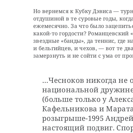
Но вернемся к Кубку Дэвиса — турн
отдушиной в те суровые годы, когда
ежемесячно. За что было зацепитьс
какой-то гордости? Романцевский 
звездные «банды», да теннис, где 
и бельгийцев, и чехов, — вот те дв
замерзнуть и не сойти с ума от пр
…Чесноков никогда не 
национальной дружине,
(больше только у Алекс
Кафельникова и Марата 
розыгрыше-1995 Андрей
настоящий подвиг. Спо