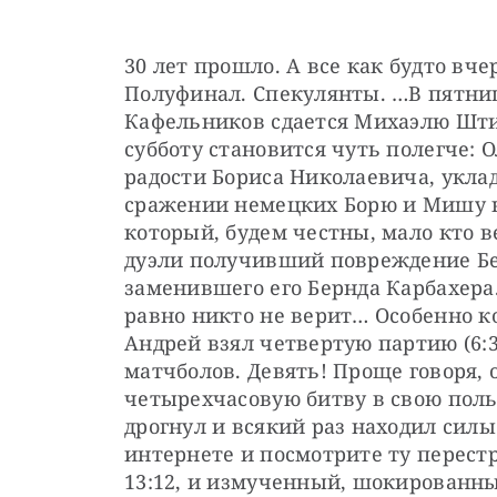
30 лет прошло. А все как будто вче
Полуфинал. Спекулянты. …В пятницу
Кафельников сдается Михаэлю Штих
субботу становится чуть полегче: 
радости Бориса Николаевича, укл
сражении немецких Борю и Мишу на
который, будем честны, мало кто ве
дуэли получивший повреждение Бекк
заменившего его Бернда Карбахера.
равно никто не верит… Особенно ког
Андрей взял четвертую партию (6:3)
матчболов. Девять! Проще говоря, 
четырехчасовую битву в свою польз
дрогнул и всякий раз находил силы
интернете и посмотрите ту перестре
13:12, и измученный, шокированны