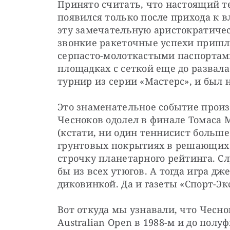
Принято считать, что настоящий те
появился только после прихода к в
эту замечательную аристократическ
звонкие ракеточные успехи пришли 
серпасто-молоткастыми паспортам
площадках с сеткой еще до развал
турнир из серии «Мастерс», и был
Это знаменательное событие произо
Чесноков одолел в финале Томаса 
(кстати, ни один теннисист больше
грунтовых покрытиях в решающих вс
строчку планетарного рейтинга. Слу
бы из всех утюгов. А тогда игра дж
диковинкой. Да и газеты «Спорт-Эк
Вот откуда мы узнавали, что Чесно
Australian Open в 1988-м и до полу