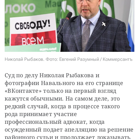
СТАТЬ СОУЧАСТНИКОМ
ПОДЕЛИТЬСЯ С ДРУЗЬЯМИ
Если у вас есть вопросы, пишите
donate@novayagazeta.ru
или
звоните:
+7 (929) 612-03-68
Николай Рыбаков. Фото: Евгений Разумный / Коммерсантъ
Суд по делу Николая Рыбакова и 
фотографии Навального на его странице 
«ВКонтакте» только на первый взгляд 
кажутся обычными. На самом деле, это 
редкий случай, когда в процессе такого 
рода принимает участие 
профессиональный адвокат, когда 
осужденный подает апелляцию на решение 
районного судьи и продолжает доказывать 