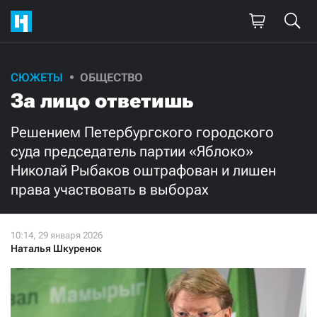
Поддержите
СЮЖЕТЫ
ОБЩЕСТВО
За лицо ответишь
нашу работу!
Ежемесячно
Разово
Решением Петербургского городского
суда председатель партии «Яблоко»
Николай Рыбаков оштрафован и лишен
3000
1000
права участвовать в выборах
500
300
Наталья Шкуренок
Нажимая кнопку «Стать соучастником»,
я принимаю
условия
и подтверждаю свое гражданство РФ