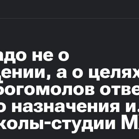
до не о
нии, а о целях
Богомолов отв
о назначения и
колы-студии 