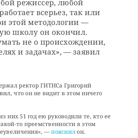
юбой режиссер, любой
работает всерьез, так или
ри этой методологии —
кую школу он окончил.
умать не о происхождении,
елях и задачах», — заявил
ержал ректор ГИТИСа Григорий 
ил, что он не видит в этом ничего 
из них 51 год ею руководили те, кто ее 
какой-то преемственности в этом 
реувеличения», — 
пояснил
 он.