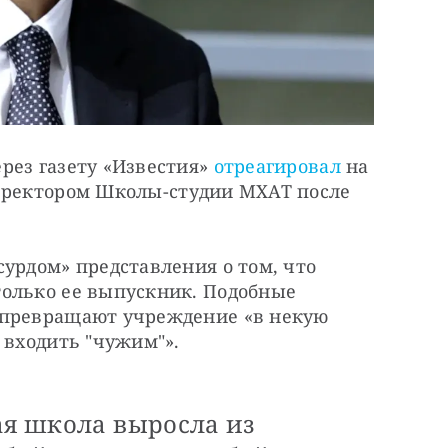
ез газету «Известия» 
отреагировал
 на 
я ректором Школы-студии МХАТ после 
урдом» представления о том, что 
олько ее выпускник. Подобные 
 превращают учреждение «в некую 
 входить "чужим"».
ая школа выросла из