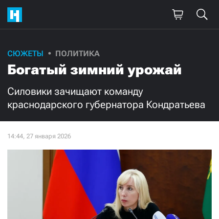
Поддержите
СЮЖЕТЫ
ПОЛИТИКА
Богатый зимний урожай
нашу работу!
Ежемесячно
Разово
Силовики зачищают команду
краснодарского губернатора Кондратьева
3000
1000
500
300
Нажимая кнопку «Стать соучастником»,
я принимаю
условия
и подтверждаю свое гражданство РФ