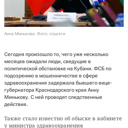
СТАТЬ СОУЧАСТНИКОМ
ПОДЕЛИТЬСЯ С ДРУЗЬЯМИ
Если у вас есть вопросы, пишите
donate@novayagazeta.ru
или
звоните:
+7 (929) 612-03-68
Анна Минькова. Фото: соцсети
Сегодня произошло то, чего уже несколько
месяцев ожидали люди, сведущие в
политической обстановке на Кубани. ФСБ по
подозрению в мошенничестве в сфере
здравоохранения задержала бывшего вице-
губернатора Краснодарского края Анну
Минькову. С ней проводят следственные
действия.
Также стало известно об обыске в кабинете 
у министра здравоохранения 