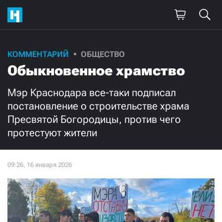
Поддержите
КОММЕНТАРИЙ
ОБЩЕСТВО
Обыкновенное храмство
нашу работу!
Ежемесячно
Разово
Мэр Краснодара все-таки подписал
постановление о строительстве храма
Пресвятой Богородицы, против чего
3000
1000
протестуют жители
500
300
Нажимая кнопку «Стать соучастником»,
я принимаю
условия
и подтверждаю свое гражданство РФ