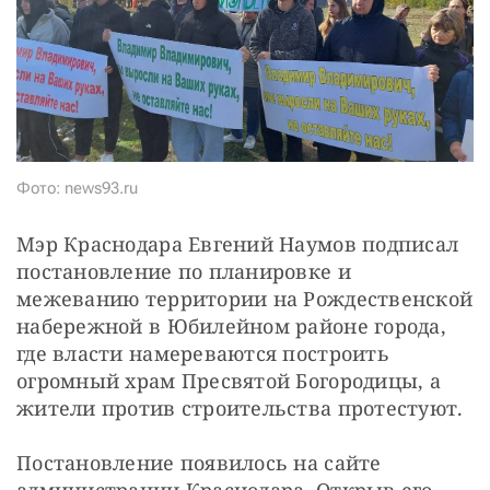
СТАТЬ СОУЧАСТНИКОМ
ПОДЕЛИТЬСЯ С ДРУЗЬЯМИ
Если у вас есть вопросы, пишите
donate@novayagazeta.ru
или
звоните:
+7 (929) 612-03-68
Фото: news93.ru
Мэр Краснодара Евгений Наумов подписал 
постановление по планировке и 
межеванию территории на Рождественской 
набережной в Юбилейном районе города, 
где власти намереваются построить 
огромный храм Пресвятой Богородицы, а 
жители против строительства протестуют.
Постановление появилось на сайте 
администрации Краснодара. Открыв его 