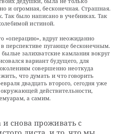
твоих дедушки, была не только 
но и огромная, бесконечная. Страшная. 
. Так было написано в учебниках. Так 
колебимой истиной.
то «операцию», вдруг неожиданно 
и в перспективе пугающе бесконечным. 
е былые залихватские камлания вокруг 
совался вариант будущего, для 
колениям совершенно неоткуда 
жить, что думать и что говорить 
евраля двадцать второго, сегодня уже 
 окружающей действительности, 
емуарам, а самим.
а и снова проживать с
стого листа, и то, что мы