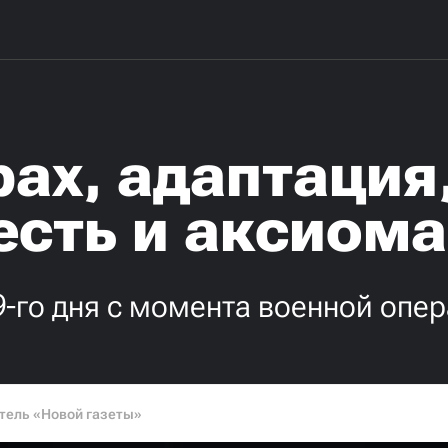
рах, адаптация
есть и аксиом
9-го дня с момента военной опе
тель «Новой газеты»