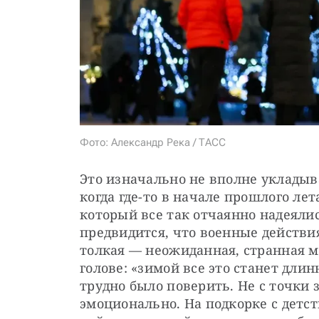
Фото: Александр Река / ТАСС
Это изначально не вполне укладыва
когда где-то в начале прошлого лет
который все так отчаянно надеялис
предвидится, что военные действи
толкая — неожиданная, странная м
голове: «зимой все это станет длин
трудно было поверить. Не с точки з
эмоционально. На подкорке с детст