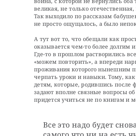
война, с которой не вернулись оба 
великая, не только отечественная, 
Так выходило по рассказам бабушек
не просто ощущалось, а было непо
А тут вот то, что обещали как прос
оказывается чем-то более долгим 
Где-то в прошлом растворились вс
«можем повторить», а впереди нари
проживания которого нынешним по
черпать уроки и навыки. Тому, как 
детям, которые, родившись после ф
задают вполне связные вопросы об
придется учиться не по книгам и м
Все это надо будет снов
самого что ни на есть чи