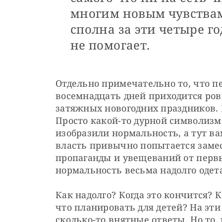
многим новым чувства
сполна за эти четыре г
не помогает.
Отдельно примечательно то, что пе
восемнадцать дней приходится ров
затяжных новогодних праздников. 
Просто какой-то дурной символизм:
изобразили нормальность, а тут ва
власть привычно попытается замес
пропаганды и увещеваний от первых
нормальность весьма надолго одет
Как надолго? Когда это кончится? К
что планировать для детей? На эти 
сколько-то внятные ответы. Но то, 