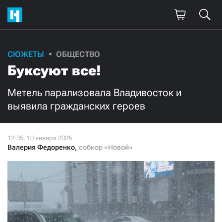
Поддержите
СЮЖЕТЫ
ОБЩЕСТВО
Буксуют все!
нашу работу!
Ежемесячно
Разово
Метель парализовала Владивосток и
выявила гражданских героев
3000
1000
500
300
Валерия Федоренко
,
собкор «Новой»
Нажимая кнопку «Стать соучастником»,
я принимаю
условия
и подтверждаю свое гражданство РФ