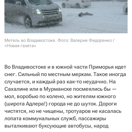
СТАТЬ СОУЧАСТНИКОМ
ПОДЕЛИТЬСЯ С ДРУЗЬЯМИ
Если у вас есть вопросы, пишите
donate@novayagazeta.ru
или
звоните:
+7 (929) 612-03-68
Метель во Владивостоке. Фото: Валерия Федоренко /
«Новая газета»
Во Владивостоке и в южной части Приморья идет
снег. Сильный по местным меркам. Такое иногда
случается, и каждый раз как-то неудачно. На
Сахалине или в Мурманске посмеялись бы —
мол, воробью по колено, но жителям южного
(широта Адлера!) города не до шуток. Дороги
чистятся, но не чищены, тротуаров не касалась
лопата коммунальных служб, пассажиры
выталкивают буксующие автобусы, народ