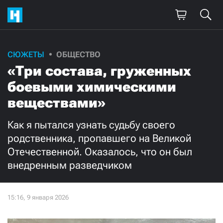
Поддержите
СЮЖЕТЫ
ОБЩЕСТВО
«Три состава, груженных
нашу работу!
боевыми химическими
Ежемесячно
Разово
веществами»
3000
1000
Как я пытался узнать судьбу своего
родственника, пропавшего на Великой
500
300
Отечественной. Оказалось, что он был
внедренным разведчиком
Нажимая кнопку «Стать соучастником»,
я принимаю
условия
и подтверждаю свое гражданство РФ