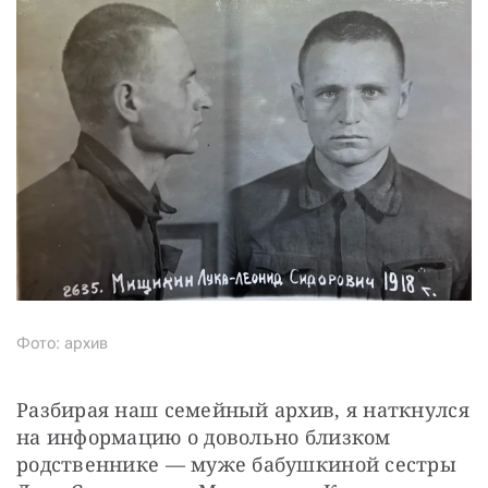
СТАТЬ СОУЧАСТНИКОМ
ПОДЕЛИТЬСЯ С ДРУЗЬЯМИ
Если у вас есть вопросы, пишите
donate@novayagazeta.ru
или
звоните:
+7 (929) 612-03-68
Фото: архив
Разбирая наш семейный архив, я наткнулся 
на информацию о довольно близком 
родственнике — муже бабушкиной сестры 