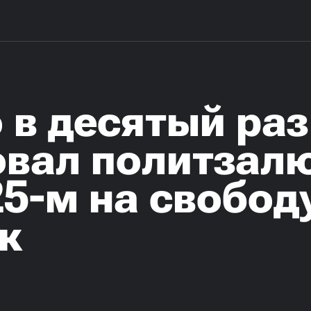
в десятый раз 
овал политзал
25-м на свобо
к