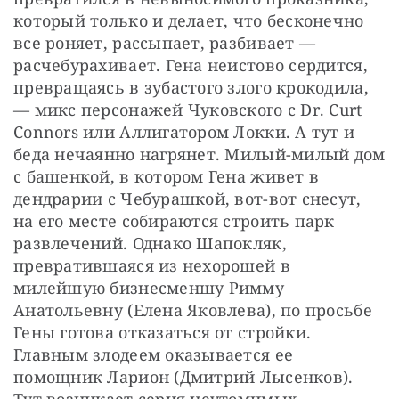
который только и делает, что бесконечно 
все роняет, рассыпает, разбивает — 
расчебурахивает. Гена неистово сердится, 
превращаясь в зубастого злого крокодила, 
— микс персонажей Чуковского с Dr. Curt 
Connors или Аллигатором Локки. А тут и 
беда нечаянно нагрянет. Милый-милый дом 
с башенкой, в котором Гена живет в 
дендрарии с Чебурашкой, вот-вот снесут, 
на его месте собираются строить парк 
развлечений. Однако Шапокляк, 
превратившаяся из нехорошей в 
милейшую бизнесменшу Римму 
Анатольевну (Елена Яковлева), по просьбе 
Гены готова отказаться от стройки. 
Главным злодеем оказывается ее 
помощник Ларион (Дмитрий Лысенков). 
Тут возникает серия неутомимых 