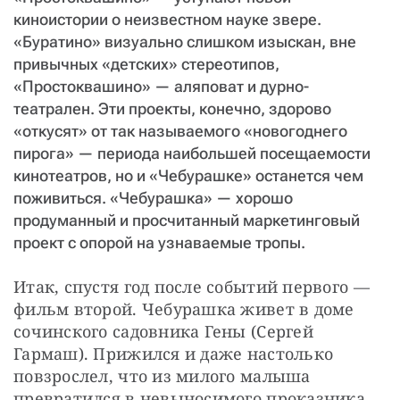
киноистории о неизвестном науке звере.
«Буратино» визуально слишком изыскан, вне
привычных «детских» стереотипов,
«Простоквашино» — аляповат и дурно-
театрален. Эти проекты, конечно, здорово
«откусят» от так называемого «новогоднего
пирога» — периода наибольшей посещаемости
кинотеатров, но и «Чебурашке» останется чем
поживиться. «Чебурашка» — хорошо
продуманный и просчитанный маркетинговый
проект с опорой на узнаваемые тропы.
Итак, спустя год после событий первого — 
фильм второй. Чебурашка живет в доме 
сочинского садовника Гены (Сергей 
Гармаш). Прижился и даже настолько 
повзрослел, что из милого малыша 
превратился в невыносимого проказника, 