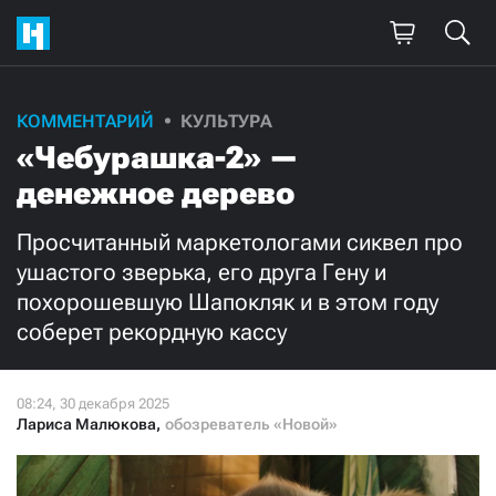
Поддержите
КОММЕНТАРИЙ
КУЛЬТУРА
«Чебурашка-2» —
нашу работу!
денежное дерево
Ежемесячно
Разово
Просчитанный маркетологами сиквел про
3000
1000
ушастого зверька, его друга Гену и
похорошевшую Шапокляк и в этом году
500
300
соберет рекордную кассу
Лариса Малюкова
,
обозреватель «Новой»
Нажимая кнопку «Стать соучастником»,
я принимаю
условия
и подтверждаю свое гражданство РФ