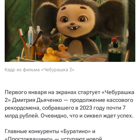
СТАТЬ СОУЧАСТНИКОМ
ПОДЕЛИТЬСЯ С ДРУЗЬЯМИ
Если у вас есть вопросы, пишите
donate@novayagazeta.ru
или
звоните:
+7 (929) 612-03-68
Кадр из фильма «Чебурашка 2»
Первого января на экранах стартует «Чебурашка
2» Дмитрия Дьяченко — продолжение кассового
рекордсмена, собравшего в 2023 году почти 7
млрд рублей. Очевидно, что и сиквел ждет успех.
Главные конкуренты «Буратино» и
«Простоквашино» — уступают новой