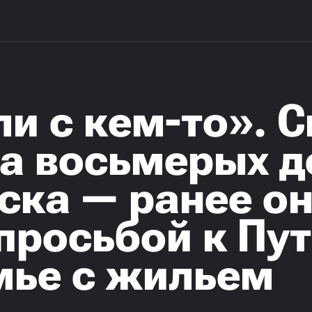
и с кем-то». 
а восьмерых д
ска — ранее о
 просьбой к Пу
мье с жильем