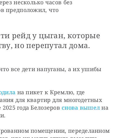
рез несколько часов без 
в предположил, что 
ти рейд у цыган, которые
ву, но перепутал дома.
то все дети напуганы, а их ушибы 
одила
 на пикет к Кремлю, где 
ния для квартир для многодетных 
е 2025 года Белозеров 
снова вышел
 на 
и. 
ированном помещении, переделанном 