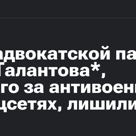
адвокатской п
Талантова*,
го за антивое
цсетях, лишили