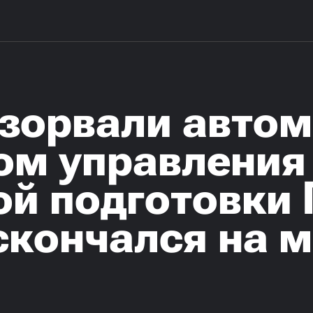
взорвали автом
ом управления
ой подготовки
скончался на 