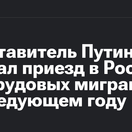
тавитель Пути
ал приезд в Р
рудовых мигра
ледующем году