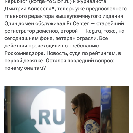
СТАТЬ СОУЧАСТНИКОМ
Republic* (когда-то Slon.ru) и журналиста
Дмитрия Колезева*, теперь уже предпоследнего
ПОДЕЛИТЬСЯ С ДРУЗЬЯМИ
главного редактора вышеупомянутого издания.
Если у вас есть вопросы, пишите
donate@novayagazeta.ru
или
Один домен обслуживал RuCenter — старейший
звоните:
+7 (929) 612-03-68
регистратор доменов, второй — Reg.ru, тоже, на
сегодняшнем фоне, ветеран отрасли. Все
действия происходили по требованию
Роскомнадзора. Новость, судя по рейтингам, в
первой десятке. Остался последний вопрос:
почему она там?