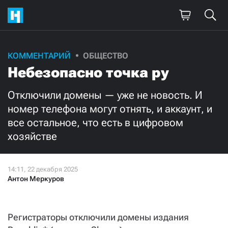
Поддержите
КОММЕНТАРИЙ
ОБЩЕСТВО
Небезопасно точка ру
нашу работу!
Ежемесячно
Разово
Отключили домены — уже не новость. И
номер телефона могут отнять, и аккаунт, и
все остальное, что есть в цифровом
3000
1000
хозяйстве
500
300
Антон Меркуров
Нажимая кнопку «Стать соучастником»,
я принимаю
условия
и подтверждаю свое гражданство РФ
Регистраторы отключили домены издания