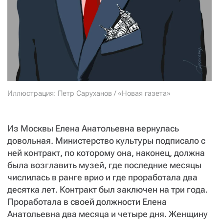
СТАТЬ СОУЧАСТНИКОМ
ПОДЕЛИТЬСЯ С ДРУЗЬЯМИ
Если у вас есть вопросы, пишите
donate@novayagazeta.ru
или
звоните:
+7 (929) 612-03-68
Иллюстрация: Петр Саруханов / «Новая газета»
Из Москвы Елена Анатольевна вернулась
довольная. Министерство культуры подписало с
ней контракт, по которому она, наконец, должна
была возглавить музей, где последние месяцы
числилась в ранге врио и где проработала два
десятка лет. Контракт был заключен на три года.
Проработала в своей должности Елена
Анатольевна два месяца и четыре дня. Женщину