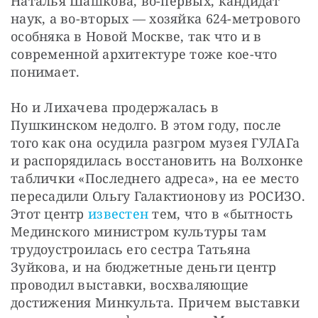
Наталья Шашкова, во-первых, кандидат 
наук, а во-вторых — хозяйка 624-метрового 
особняка в Новой Москве, так что и в 
современной архитектуре тоже кое-что 
понимает.
Но и Лихачева продержалась в 
Пушкинском недолго. В этом году, после 
того как она осудила разгром музея ГУЛАГа 
и распорядилась восстановить на Волхонке 
таблички «Последнего адреса», на ее место 
пересадили Ольгу Галактионову из РОСИЗО. 
Этот центр 
известен
 тем, что в «бытность 
Мединского министром культуры там 
трудоустроилась его сестра Татьяна 
Зуйкова, и на бюджетные деньги центр 
проводил выставки, восхваляющие 
достижения Минкульта. Причем выставки 