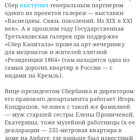
Сбер 
выступил
 генеральным партнером 
одного из проектов галереи — выставки 
«Васнецовы. Связь поколений. Из XIX в XXI 
век». А в прошлом году Государственная 
Третьяковская галерея при поддержке 
«Сбер Капитала» провела арт-вечеринку 
для меценатов и жителей элитной 
«Резиденции 1864» (там находится одна из 
самых дорогих квартир в России — с 
видами на Кремль).
Вице-президентом Сбербанка и директором 
его правового департамента работает Игорь 
Кондрашов, человек с такой же фамилией 
— муж старшей сестры Елены Проничевой, 
Екатерины, тоже музейной работницы (в ее 
декларации — 232-метровая квартира в 
доме на Арбате, где раньше был известный 