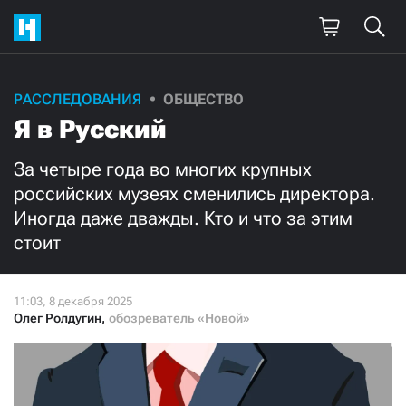
Поддержите
РАССЛЕДОВАНИЯ
ОБЩЕСТВО
Я в Русский
нашу работу!
Ежемесячно
Разово
За четыре года во многих крупных
российских музеях сменились директора.
Иногда даже дважды. Кто и что за этим
3000
1000
стоит
500
300
Олег Ролдугин
,
обозреватель «Новой»
Нажимая кнопку «Стать соучастником»,
я принимаю
условия
и подтверждаю свое гражданство РФ