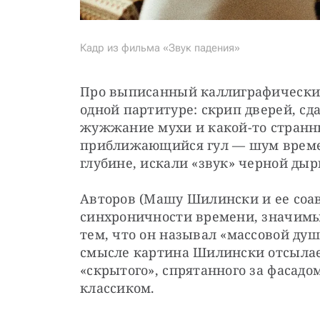
Кадр из фильма «Звук падения»
Про выписанный каллиграфически с
одной партитуре: скрип дверей, сда
жужжание мухи и какой-то странны
приближающийся гул — шум времен
глубине, искали «звук» черной ды
Авторов (Машу Шилински и ее соав
синхроничности времени, значимы
тем, что он называл «массовой душо
смысле картина Шилински отсылает
«скрытого», спрятанного за фасадо
классиком.