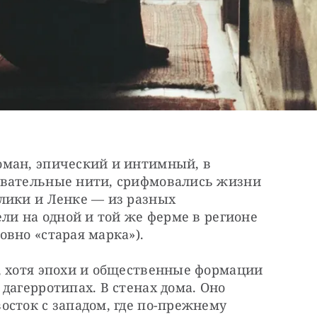
ман, эпический и интимный, в 
овательные нити, срифмовались жизни 
лики и Ленке — из разных 
ли на одной и той же ферме в регионе 
вно «старая марка»).
, хотя эпохи и общественные формации 
дагерротипах. В стенах дома. Оно 
сток с западом, где по-прежнему 