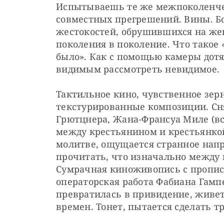
Испытываешь те же межпоколенчес
совместных прегрешений. Вины. Б
жестокостей, обрушившихся на жен
поколения в поколение. Что такое 
было». Как с помощью камеры дотян
видимым рассмотреть невидимое.
Тактильное кино, чувственное зерн
текстурированные композиции. Снят
Грютцнера, Жана-Франсуа Миле (вс
между крестьянином и крестьянкой
молитве, ощущается странное напр
прочитать, что изначально между 
Сумрачная киноживопись с пропис
операторская работа Фабиана Гампе
превратилась в привидение, живет
времен. Тонет, пытается сделать 