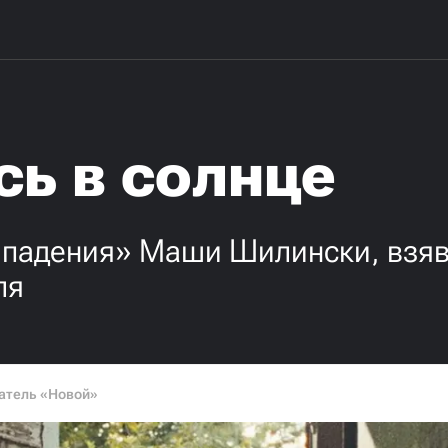
ь в солнце
 падения» Маши Шилински, взя
ля
атель «Новой»