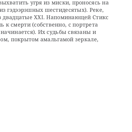
выхватить угря из миски, проносясь на 
з гэдээрэшных шестидесятых). Реке, 
 в двадцатые ХХI. Напоминающей Стикс 
к смерти (собственно, с портрета 
начинается). Их судьбы связаны и 
аром, покрытом амальгамой зеркале,