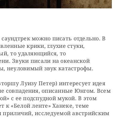
аундтрек можно писать отдельно. В 
вленные крики, глухие стуки, 
й, то удаляющийся, то 
и. Звуки писали на океанской 
ры, неуловимый звук катастрофы.
торшу Луизу Петер) интересует идея 
е совпадения, описанные Юнгом. Всем 
й» с ее подспудной мукой. В этом 
 к «Белой ленте» Ханеке, теме 
м приличий, исследуемой австрийским 