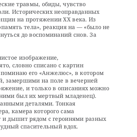
кие травмы, обиды, чувство 
оли. Исторических неоправданных 
щин на протяжении XX века. Из 
«память тела», реакция на — «было не 
уться до воспоминаний снов. За 
истое изображение, 
о, словно списано с картин 
поминаю его «Анжелюс», в котором 
, замершими на поле в вечерней 
яжение, и только в описаниях можно 
ними был их мертвый младенец). 
анными деталями. Тонкая 
ра, камера которого сама 
 и дышит рядом с героинями разных 
трудный спасительный вдох.