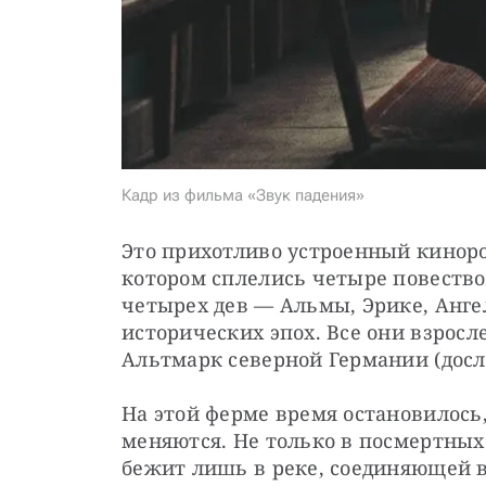
Кадр из фильма «Звук падения»
Это прихотливо устроенный киноро
котором сплелись четыре повеств
четырех дев — Альмы, Эрике, Анге
исторических эпох. Все они взросле
Альтмарк северной Германии (досло
На этой ферме время остановилось
меняются. Не только в посмертных 
бежит лишь в реке, соединяющей во