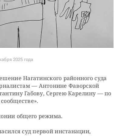
кабря 2025 года
решение Нагатинского районного суда 
рналистам — Антонине Фаворской 
тантину Габову, Сергею Карелину — по 
 сообществе».
олонии общего режима.
ласился суд первой инстанации, 