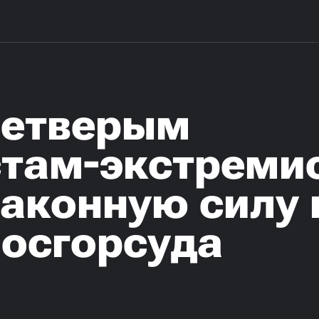
четверым
там-экстреми
законную силу
осгорсуда