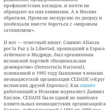
профашистских взглядов, и почти не 
обращают на них внимания. А в Москве 
обратили. Провели экскурсию по дворцу и 
пообещали вместе бороться с «мировым 
сатанизмом».
И вот — ответный визит. Саммит Alianza 
por la Paz y la Libertad, прошедший в Espace 
Ardemans в Мадриде, был организован 
испанской партией
«Национальная 
демократия» (Democracia Nacional), 
основанной в 1995 году бывшими членами 
неонацистской организации CEDADE («Круг 
испанских друзей Европы»). Как 
пишет
работающий в Испании журналист Даниил 
Кислов, CEDADE была одной из наиболее 
влиятельных неонацистских организаций в 
Европе, действовавшей с 1966 по 1993 год. 