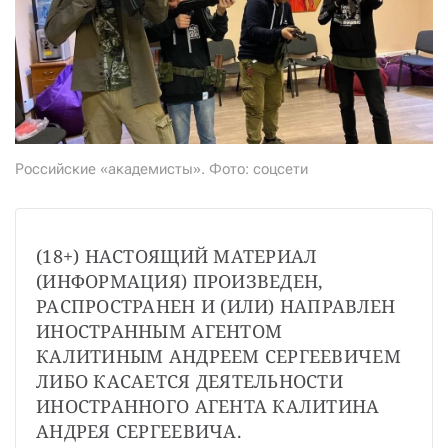
СТАТЬ СОУЧАСТНИКОМ
ПОДЕЛИТЬСЯ С ДРУЗЬЯМИ
Если у вас есть вопросы, пишите
donate@novayagazeta.ru
или
звоните:
+7 (929) 612-03-68
Российские «академисты». Фото: соцсети
(18+) НАСТОЯЩИЙ МАТЕРИАЛ 
(ИНФОРМАЦИЯ) ПРОИЗВЕДЕН, 
РАСПРОСТРАНЕН И (ИЛИ) НАПРАВЛЕН 
ИНОСТРАННЫМ АГЕНТОМ 
КАЛИТИНЫМ АНДРЕЕМ СЕРГЕЕВИЧЕМ 
ЛИБО КАСАЕТСЯ ДЕЯТЕЛЬНОСТИ 
ИНОСТРАННОГО АГЕНТА КАЛИТИНА 
АНДРЕЯ СЕРГЕЕВИЧА.