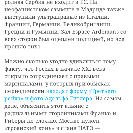
родная Сербия не входит в ЕС. На 
неофашистском саммите в Мадриде также 
выступили ультраправые из Италии, 
Франции, Германии, Великобритании, 
Греции и Румынии. Зал Espace Ardemans со 
всех сторон был оцеплен полицией, но все 
прошло тихо.
Можно сколько угодно удивляться тому 
факту, что Россия в начале XXI века 
открыто сотрудничает с правыми 
маргиналами, у которых при обысках 
периодически 
находят форму «Третьего 
рейха» и фото Адольфа Гитлера
. На самом 
деле, объяснить этот альянс с 
радикальными сторонниками Франко и 
Риберы не сложно. Москве нужен 
«троянский конь» в стане НАТО — 