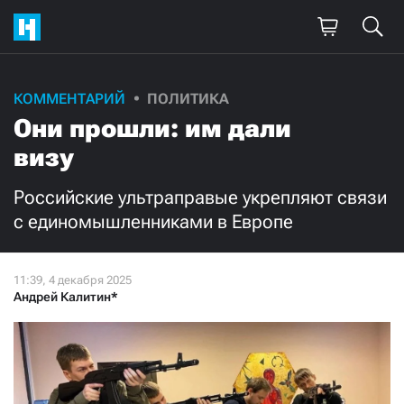
Поддержите
КОММЕНТАРИЙ
ПОЛИТИКА
Они прошли: им дали
нашу работу!
визу
Ежемесячно
Разово
Российские ультраправые укрепляют связи
3000
1000
с единомышленниками в Европе
500
300
Андрей Калитин*
Нажимая кнопку «Стать соучастником»,
я принимаю
условия
и подтверждаю свое гражданство РФ