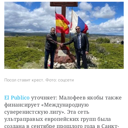
Посол ставит крест. Фото: соцсети
El Publico
 уточняет: Малофеев якобы также 
финансирует «Международную 
суверенистскую лигу». Эта сеть 
ультраправых европейских групп была 
создана в сентябре прошлого года в Санкт-