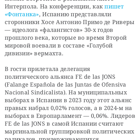
Интерпола. На конференции, как 
пишет 
«Фонтанка»
, Испанию представляли 
сторонники Хосе Антонио Примо де Риверы 
— идеолога «фалангистов» 30-х годов 
прошлого века, которые во время Второй 
мировой воевали в составе «Голубой 
дивизии» вермахта.
В гости прилетала делегация 
политического альянса FЕ de las JONS 
(Falange Española de las Juntas de Ofensiva 
Nacional Sindicalista). На муниципальных 
выборах в Испании в 2023 году этот альянс 
правых набрал 0,02% голосов, а в 2024-м на 
выборах в Европарламент — 0,06%. Лидеров 
FЕ de las JONS в самой Испании считают 
маргинальной группировкой политических 
радикалов, придерживающихся 