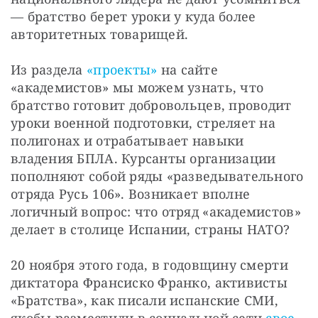
— братство берет уроки у куда более 
авторитетных товарищей.
Из раздела 
«проекты»
 на сайте 
«академистов» мы можем узнать, что 
братство готовит добровольцев, проводит 
уроки военной подготовки, стреляет на 
полигонах и отрабатывает навыки 
владения БПЛА. Курсанты организации 
пополняют собой ряды «разведывательного 
отряда Русь 106». Возникает вполне 
логичный вопрос: что отряд «академистов» 
делает в столице Испании, страны НАТО?
20 ноября этого года, в годовщину смерти 
диктатора Франсиско Франко, активисты 
«Братства», как писали испанские СМИ, 
якобы разместили в социальной сети 
свое 