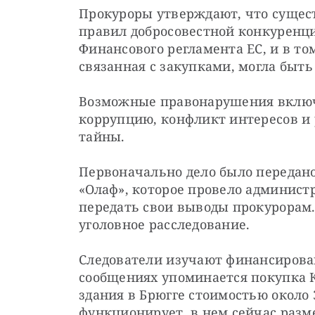
Прокуроры утверждают, что сущест
правил добросовестной конкуренци
Финансового регламента ЕС, и в то
связанная с закупками, могла быть
Возможные правонарушения включ
коррупцию, конфликт интересов и 
тайны.
Первоначально дело было передано
«Олаф», которое провело админист
передать свои выводы прокурорам.
уголовное расследование.
Следователи изучают финансирова
сообщениях упоминается покупка К
здания в Брюгге стоимостью около 3
функционирует, в нем сейчас раз