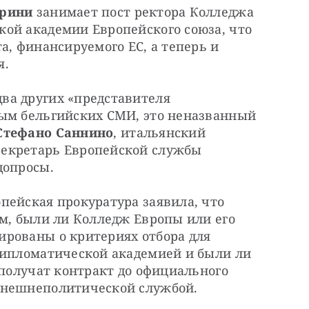
ерини
 занимает пост ректора Колледжа 
ой академии Европейского союза, что 
а, финансируемого ЕС, а теперь и 
я.
а других «представителя 
ым бельгийских СМИ, это неназванный 
Стефано Саннино
, итальянский 
екретарь Европейской службы 
допросы.
ейская прокуратура заявила, что 
м, были ли Колледж Европы или его 
рованы о критериях отбора для 
Дипломатической академией и были ли 
 получат контракт до официального 
внешнеполитической службой.