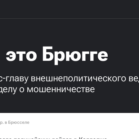
 это Брюгге
с-главу внешнеполитического в
делу о мошенничестве
рр. в Брюсселе