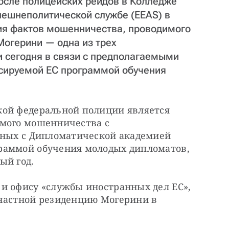
осле полицейских рейдов в Колледже
нешнеполитической службе (EEAS) в
ия фактов мошенничества, проводимого
Могерини — одна из трех
 сегодня в связи с предполагаемыми
сируемой ЕС программой обучения
ой федеральной полиции является 
мого мошенничества с 
нных с Дипломатической академией 
раммой обучения молодых дипломатов, 
ый год.
и офису «службы иностранных дел ЕС», 
частной резиденцию Могерини в 