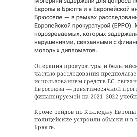
Могерини задержали для допроса п
Европы в Брюгге и в Европейской в
Брюсселе — в рамках расследован
Европейской прокуратурой (EPPO). 
подозреваемых, которых задержали
нарушениями, связанными с финан
молодых дипломатов.
Операция прокуратуры и бельгийск
частью расследования предполагае
использованием средств ЕС, связа
Евросоюза — девятимесячной прог
финансируемой на 2021–2022 учебн
Кроме рейдов по Колледжу Европы 
полицейские устроили обыски и в 
Брюгге.