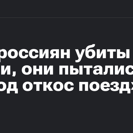
россиян убиты
и, они пытали
од откос поезд