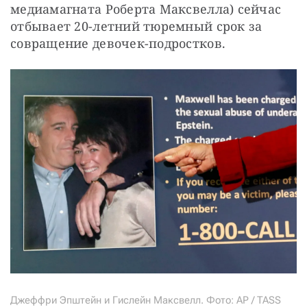
медиамагната Роберта Максвелла) сейчас 
отбывает 20-летний тюремный срок за 
совращение девочек-подростков.
Джеффри Эпштейн и Гислейн Максвелл. Фото: AP / TASS