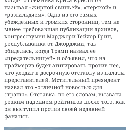
когда-то союзника Криса Кристи он 
называл «жирной свиньей», «неряхой» и 
«разгильдяем». Одна из его самых 
убежденных и громких сторонниц, тем не 
менее требовавшая публикации архивов, 
конгрессвумен Марджори Тейлор Грин, 
республиканка от Джорджии, так 
обиделась, когда Трамп назвал ее 
«предательницей» и объявил, что на 
праймериз будет агитировать против нее, 
что уходит в досрочную отставку из палаты 
представителей. Мстительный президент 
назвал это «отличной новостью для 
страны». Отставка, по его словам, вызвана 
резким падением рейтингов после того, как 
он выступил против своей недавней 
фанатки.