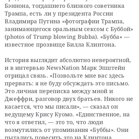
Бэннона, тогдашнего близкого советника 
Трампа, есть ли у президента России 
Владимира Путина «фотографии Трампа, 
занимающегося оральным сексом с Буббой» 
(photos of Trump blowing Bubba). «Бубба» — 
известное прозвище Билла Клинтона.
История выглядит абсолютно невероятной, 
и в интервью NewsNation Марк Эпштейн 
отрицал связь. «Позвольте мне вас здесь 
прервать: я не буду обсуждать это письмо. 
Это личная переписка между мной и 
Джеффри, разговор двух братьев. Никого не 
касается, что мы писали», — сказал он 
ведущему Крису Куомо. «Единственное, на 
что я ответил, — это то, что люди 
возмутились от упоминания «Буббы». Они 
пытались повесить это на Клинтона, 