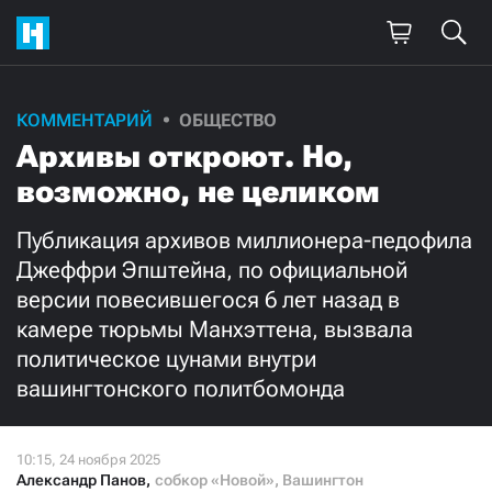
Поддержите
КОММЕНТАРИЙ
ОБЩЕСТВО
Архивы откроют. Но,
нашу работу!
возможно, не целиком
Ежемесячно
Разово
Публикация архивов миллионера-педофила
3000
1000
Джеффри Эпштейна, по официальной
версии повесившегося 6 лет назад в
500
300
камере тюрьмы Манхэттена, вызвала
политическое цунами внутри
вашингтонского политбомонда
Нажимая кнопку «Стать соучастником»,
я принимаю
условия
и подтверждаю свое гражданство РФ
Александр Панов
,
собкор «Новой», Вашингтон