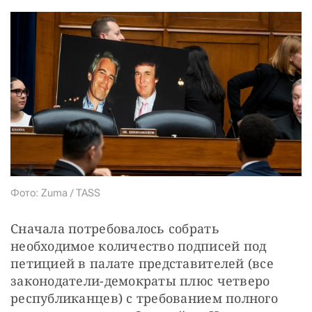
СТАТЬ СОУЧАСТНИКОМ
ПОДЕЛИТЬСЯ С ДРУЗЬЯМИ
Если у вас есть вопросы, пишите
donate@novayagazeta.ru
или
звоните:
+7 (929) 612-03-68
Фото: Zuma / TASS
Сначала потребовалось собрать 
необходимое количество подписей под 
петицией в палате представителей (все 
законодатели-демократы плюс четверо 
республиканцев) с требованием полного 