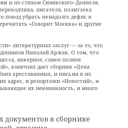
ьям и по стихам Синявского–Даниэля. 
переводчика, писателя, политзека 
о повод убрать ненадолго дефис в 
еречитать «Говорит Москва» и другие 
ти» литературных заслуг — за то, что 
донимом Николай Аржак. О том, что 
есса, наверное, самое полное 
й», конечно) дает сборник «Цена 
боих арестованных, и письма в их 
их адрес, и репортажи «Известий», и 
зывающие их невиновность, и много 
х документов в сборнике
лей, страшно