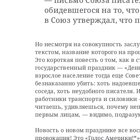
обидевшегося на то, чт
в Союз утверждал, что 
Но несмотря на совокупность заслуг
текстом, название которого на проц
Это короткая повесть о том, как в
государственный праздник — «День 
взрослое население тогда еще Сове
безнаказанно убить: хоть надоевше
соседа, хоть неудобного писателя.
работники транспорта и силовики —
читаешь, удивляешься, почему неп
первым лицам, — видимо, подразуме
Новость о новом празднике все во
провокация! Это «Голос Америки!*»