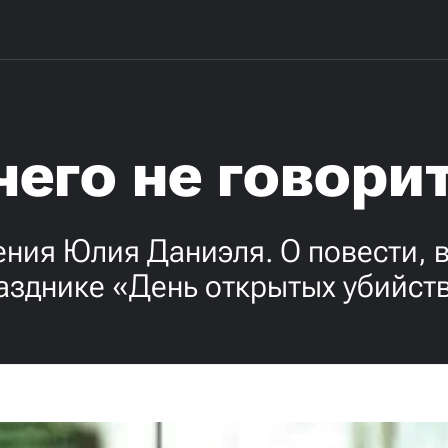
его не говори
ения Юлия Даниэля. О повести, 
азднике «День открытых убийст