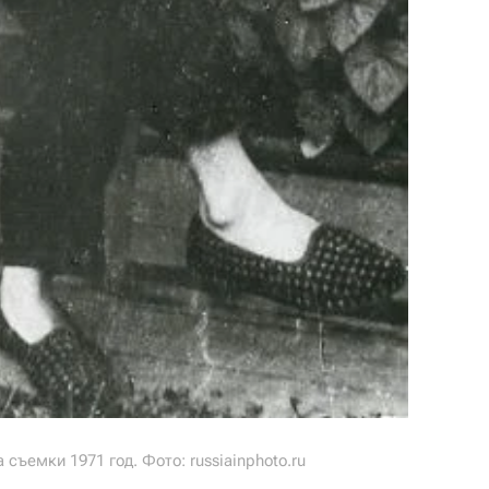
съемки 1971 год. Фото: russiainphoto.ru