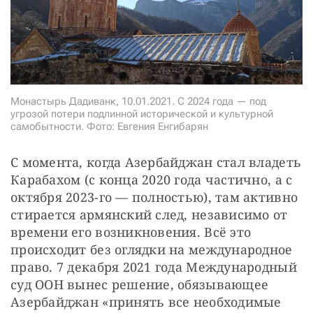
СТАТЬ СОУЧАСТНИКОМ
ПОДЕЛИТЬСЯ С ДРУЗЬЯМИ
Если у вас есть вопросы, пишите
donate@novayagazeta.ru
или
звоните:
+7 (929) 612-03-68
Монастырь Дадиванк, 10.01.2021. С 2024 года — под
угрозой потери подлинной исторической и культурной
самобытности. Фото: Евгения Енгибарян
С момента, когда Азербайджан стал владеть 
Карабахом (с конца 2020 года частично, а с 
октября 2023-го — полностью), там активно 
стирается армянский след, независимо от 
времени его возникновения. Всё это 
происходит без оглядки на международное 
право. 7 декабря 2021 года Международный 
суд ООН вынес решение, обязывающее 
Азербайджан «принять все необходимые 