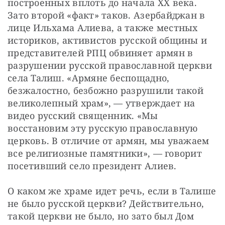
построенных вплоть до начала ХХ века. 
Зато второй «факт» таков. Азербайджан в 
лице Ильхама Алиева, а также местных 
историков, активистов русской общины и 
представителей РПЦ обвиняет армян в 
разрушении русской православной церкви 
села Талиш. «Армяне беспощадно, 
безжалостно, безбожно разрушили такой 
великолепный храм», — утверждает на 
видео русский священник. «Мы 
восстановим эту русскую православную 
церковь. В отличие от армян, мы уважаем 
все религиозные памятники», — говорит 
посетивший село президент Алиев.
О каком же храме идет речь, если в Талише 
не было русской церкви? Действительно, 
такой церкви не было, но зато был Дом 