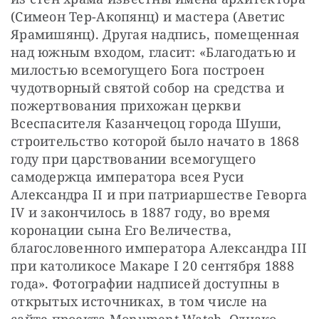
(Симеон Тер-Акопянц) и мастера (Аветис 
Ярамишянц). Другая надпись, помещенная 
над южным входом, гласит: «Благодатью и 
милостью всемогущего Бога построен 
чудотворный святой собор на средства и 
пожертвования прихожан церкви 
Всеспасителя Казанчецоц города Шуши, 
строительство которой было начато в 1868 
году при царствовании всемогущего 
самодержца императора всея Руси 
Александра II и при патриаршестве Геворга 
IV и закончилось в 1887 году, во время 
коронации сына Его Величества, 
благословенного императора Александра III 
при католикосе Макаре I 20 сентября 1888 
года». Фотографии надписей доступны в 
открытых источниках, в том числе на 
сайте проекта Monument Watch. Однако 