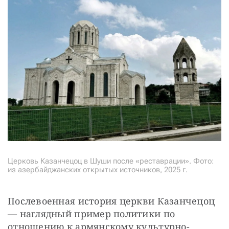
Церковь Казанчецоц в Шуши после «реставрации». Фото:
из азербайджанских открытых источников, 2025 г.
Послевоенная история церкви Казан­чецоц 
— наглядный пример политики по 
отношению к армянскому культурно-