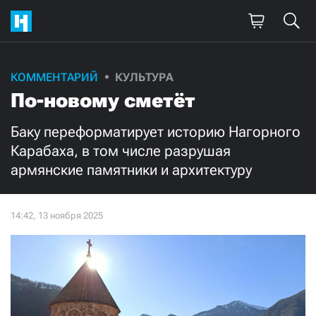
Поддержите
КОММЕНТАРИЙ
КУЛЬТУРА
По-новому сметёт
нашу работу!
Ежемесячно
Разово
Баку переформатирует историю Нагорного
Карабаха, в том числе разрушая
армянские памятники и архитектуру
3000
1000
500
300
Нажимая кнопку «Стать соучастником»,
я принимаю
условия
и подтверждаю свое гражданство РФ