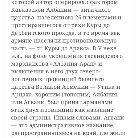
которой автор оперировал фактором 
Кавказской Албании — античного 
царства, населенного 26 племенами и 
простиравшегося от реки Куры до 
Дербентского прохода, в то время как 
армяне населяли противоположную 
часть — от Куры до Аракса. В V веке 
н.э., на фоне укрепления сасанидского 
марзпанства «Албания-Аран» и 
включения в него двух северо-
восточных провинций бывшего 
царства Великой Армении — Утика и 
Арцаха, хороним (топоним) Албания, 
или Агванк, был принят армянами 
этих двух провинций как название 
своей страны. Иными словами, Агванк 
— это административное название, 
распространившееся на край, где жили 