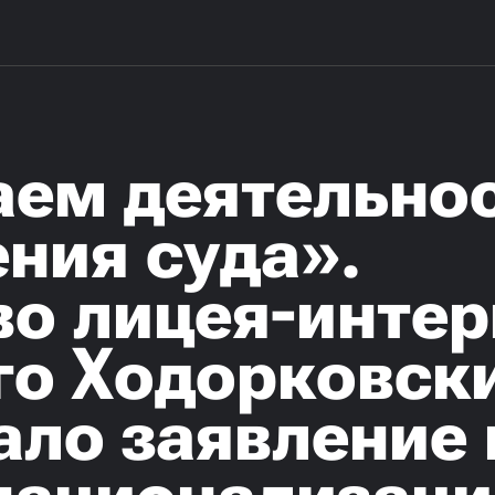
ем деятельнос
ния суда».
о лицея-интер
го Ходорковск
ало заявление 