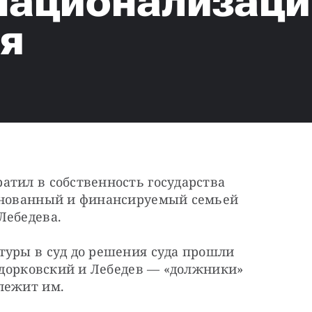
 национализац
я
тил в собственность государства 
снованный и финансируемый семьей 
Лебедева.
туры в суд до решения суда прошли 
Ходорковский и Лебедев — «должники» 
лежит им.