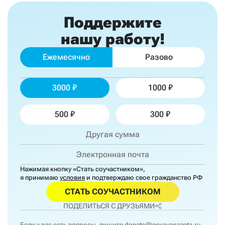
Поддержите
нашу работу!
Ежемесячно
Разово
3000
1000
500
300
Нажимая кнопку «Стать соучастником»,
я принимаю
условия
и подтверждаю свое гражданство РФ
СТАТЬ СОУЧАСТНИКОМ
ПОДЕЛИТЬСЯ С ДРУЗЬЯМИ
Если у вас есть вопросы, пишите
donate@novayagazeta.ru