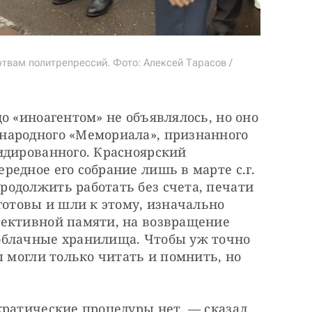
ртвам политрепрессий. Фото: Алексей Тарасов /
о «иноагентом» не объявлялось, но оно 
ародного «Мемориала», признанного 
идированного. Красноярский 
едное его собрание лишь в марте с.г. 
одолжить работать без счета, печати 
готовы и шли к этому, изначально 
ективной памяти, на возвращение 
облачные хранилища. Чтобы уж точно 
ы могли только читать и помнить, но 
ратические процедуры нет, — сказал 