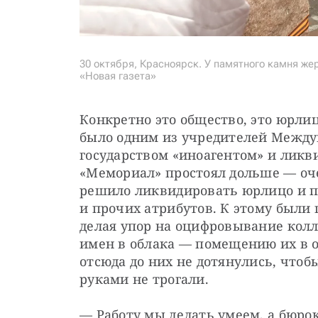
30 октября, Красноярск. У памятного камня же
«Новая газета»
Конкретно это общество, это юрлиц
было одним из учредителей Междун
государством «иноагентом» и ликв
«Мемориал» простоял дольше — очер
решило ликвидировать юрлицо и пр
и прочих атрибутов. К этому были 
делая упор на оцифровывание колл
имен в облака — помещению их в 
отсюда до них не дотянулись, чтоб
руками не трогали.
— Работу мы делать умеем, а бюрок