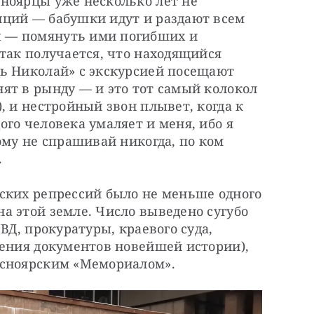
ноярцы уже несколько лет не 
ций — бабушки идут и раздают всем 
 — помянуть ими погибших и 
так получается, что находящийся 
ь Николай» с экскурсией посещают 
ят в рынду — и это тот самый колокол 
, и нестройный звон плывет, когда к 
го человека умаляет и меня, ибо я 
ому не спрашивай никогда, по ком 
.
ских репрессий было не меньше одного 
 этой земле. Число выведено сугубо 
ВД, прокуратуры, краевого суда, 
ения документов новейшей истории), 
асноярским «Мемориалом».