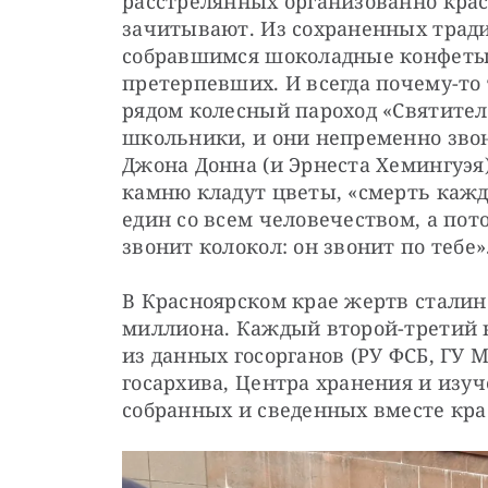
расстрелянных организованно крас
зачитывают. Из сохраненных тради
собравшимся шоколадные конфеты
претерпевших. И всегда почему-то 
рядом колесный пароход «Святител
школьники, и они непременно звон
Джона Донна (и Эрнеста Хемингуэя)
камню кладут цветы, «смерть каждо
един со всем человечеством, а пот
звонит колокол: он звонит по тебе»
В Красноярском крае жертв сталин
миллиона. Каждый второй-третий на
из данных госорганов (РУ ФСБ, ГУ М
госархива, Центра хранения и изуч
собранных и сведенных вместе кр