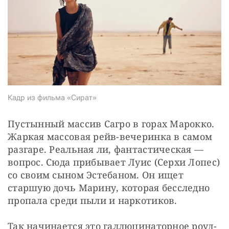
СТАТЬ СОУЧАСТНИКОМ
ПОДЕЛИТЬСЯ С ДРУЗЬЯМИ
Если у вас есть вопросы, пишите
donate@novayagazeta.ru
или
звоните:
+7 (929) 612-03-68
Кадр из фильма «Сират»
Пустынный массив Сагро в горах Марокко. 
Жаркая массовая рейв-вечеринка в самом 
разгаре. Реальная ли, фантастическая — 
вопрос. Сюда прибывает Луис (Серхи Лопес) 
со своим сыном Эстебаном. Он ищет 
старшую дочь Марину, которая бесследно 
пропала среди пыли и наркотиков. 
Так начинается это галлюцинаторное роуд-