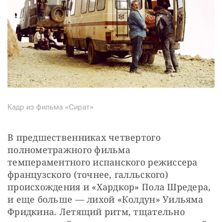
Кадр из фильма «Сират»
В предшественниках четвертого 
полнометражного фильма 
темпераментного испанского режиссера 
французского (точнее, галльского) 
происхождения и «Хардкор» Пола Шредера, 
и еще больше — лихой «Колдун» Уильяма 
Фридкина. Летящий ритм, тщательно 