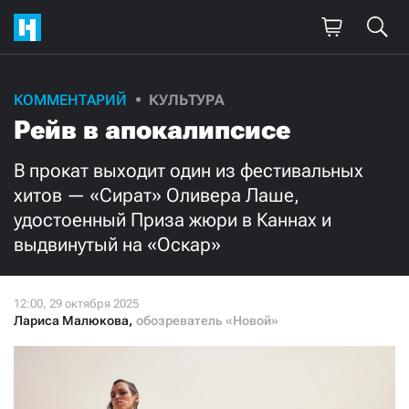
Поддержите
КОММЕНТАРИЙ
КУЛЬТУРА
Рейв в апокалипсисе
нашу работу!
Ежемесячно
Разово
В прокат выходит один из фестивальных
хитов — «Сират» Оливера Лаше,
удостоенный Приза жюри в Каннах и
3000
1000
выдвинутый на «Оскар»
500
300
Лариса Малюкова
,
обозреватель «Новой»
Нажимая кнопку «Стать соучастником»,
я принимаю
условия
и подтверждаю свое гражданство РФ