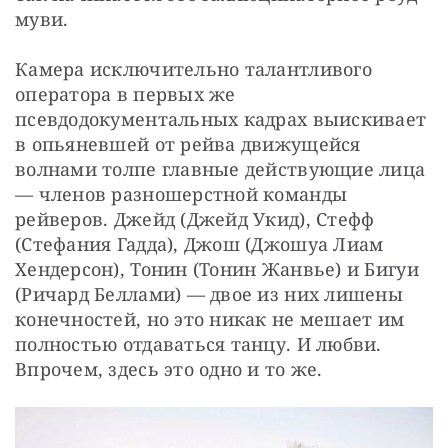
муви. 
Камера исключительно талантливого 
оператора в первых же 
псевдодокументальных кадрах выискивает 
в опьяневшей от рейва движущейся 
волнами толпе главные действующие лица 
— членов разношерстной команды 
рейверов. Джейд (Джейд Укид), Стефф 
(Стефания Гадда), Джош (Джошуа Лиам 
Хендерсон), Тонин (Тонин Жанвье) и Бигуи 
(Ричард Беллами) — двое из них лишены 
конечностей, но это никак не мешает им 
полностью отдаваться танцу. И любви. 
Впрочем, здесь это одно и то же. 