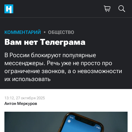
Поддержите
КОММЕНТАРИЙ
ОБЩЕСТВО
Вам нет Телеграма
нашу работу!
Ежемесячно
Разово
В России блокируют популярные
мессенджеры. Речь уже не просто про
ограничение звонков, а о невозможности
3000
1000
их использовать
500
300
Антон Меркуров
Нажимая кнопку «Стать соучастником»,
я принимаю
условия
и подтверждаю свое гражданство РФ