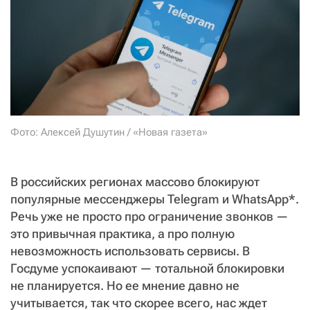
СТАТЬ СОУЧАСТНИКОМ
ПОДЕЛИТЬСЯ С ДРУЗЬЯМИ
Если у вас есть вопросы, пишите
donate@novayagazeta.ru
или
звоните:
+7 (929) 612-03-68
Фото: Алексей Душутин / «Новая газета»
В российских регионах массово блокируют
популярные мессенджеры Telegram и WhatsApp*.
Речь уже не просто про ограничение звонков —
это привычная практика, а про полную
невозможность использовать сервисы. В
Госдуме успокаивают — тотальной блокировки
не планируется. Но ее мнение давно не
учитывается, так что скорее всего, нас ждет