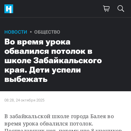
НОВОСТИ
ОБЩЕСТВО
Во время урока
обвалился потолок в
школе Забайкальского
края. Дети успели
выбежать
В забайкальской школе города Балея во 
время урока обвалился потолок. 
Пострадавших нет, потому что 8 учеников, 