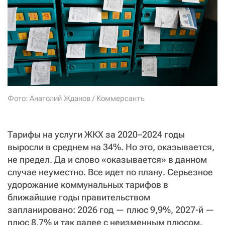
СТАТЬ СОУЧАСТНИКОМ
ПОДЕЛИТЬСЯ С ДРУЗЬЯМИ
Если у вас есть вопросы, пишите
donate@novayagazeta.ru
или
звоните:
+7 (929) 612-03-68
Фото: Анатолий Жданов / Коммерсантъ
Тарифы на услуги ЖКХ за 2020–2024 годы
выросли в среднем на 34%. Но это, оказывается,
не предел. Да и слово «оказывается» в данном
случае неуместно. Все идет по плану. Серьезное
удорожание коммунальных тарифов в
ближайшие годы правительством
запланировано: 2026 год — плюс 9,9%, 2027-й —
плюс 8,7% и так далее с неизменным плюсом.