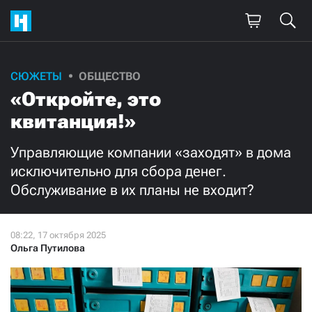
Поддержите
СЮЖЕТЫ
ОБЩЕСТВО
«Откройте, это
нашу работу!
квитанция!»
Ежемесячно
Разово
Управляющие компании «заходят» в дома
3000
1000
исключительно для сбора денег.
Обслуживание в их планы не входит?
500
300
Ольга Путилова
Нажимая кнопку «Стать соучастником»,
я принимаю
условия
и подтверждаю свое гражданство РФ