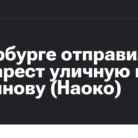
рбурге отправи
арест уличную
нову (Наоко)