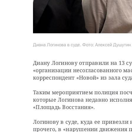
Диана Логинова в суде. Фото: Алексей Душутин 
Диану Логинову отправили на 13 су
«организации несогласованного мас
корреспондент «Новой» из зала суд
Таким мероприятием полиция посчи
которые Логинова недавно исполня
«Площадь Восстания».
Логинову в суде, куда ее привезли 
прочего, в «нарушении движения п