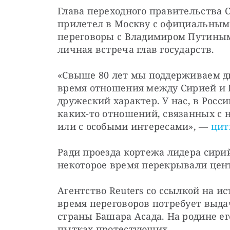
Глава переходного правительства 
прилетел в Москву с официальным 
переговоры с Владимиром Путиным
личная встреча глав государств. 
«Свыше 80 лет мы поддерживаем ди
время отношения между Сирией и Р
дружеский характер. У нас, в Росс
каких-то отношений, связанных с
или с особыми интересами», — 
цит
Ради проезда кортежа лидера сири
некоторое время перекрывали цен
Агентство Reuters со ссылкой на и
время переговоров потребует выда
страны Башара Асада. На родине ег
пытках протестующих. 