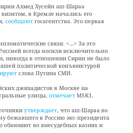
Сирии Ахмед Хусейн аш-Шараа 
визитом, в Кремле начались его 
, 
сообщают
 госагентства. Это первая 
пломатические связи. <…> За это 
оссией всегда носили исключительно 
ии, никогда в отношении Сирии не было 
 нашей политической конъюнктурой 
ируют
 слова Путина СМИ. 
йских джихадистов в Москве на 
тральные улицы,
 отмечает
 MSK1.
сточники 
утверждает
, что аш-Шараа во 
чу бежавшего в Россию экс-президента 
о обвиняют во внесудебных казнях и 