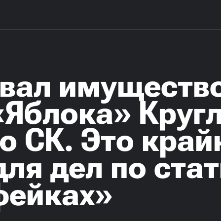
овал имуществ
«Яблока» Кругл
 СК. Это край
ля дел по стат
фейках»