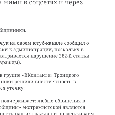
а ними в соцсетях и через
общинники.
ук на своем ютуб-канале сообщил о 
ски к администрации, поскольку в 
атривается нарушение 282-й статьи 
вражды).
в группе «ВКонтакте» Троицкого 
ники решили внести ясность в 
ся утечку:
подчеркивает: любые обвинения в 
общины» экстремистской являются 
ость наших граждан и поддерживаем 