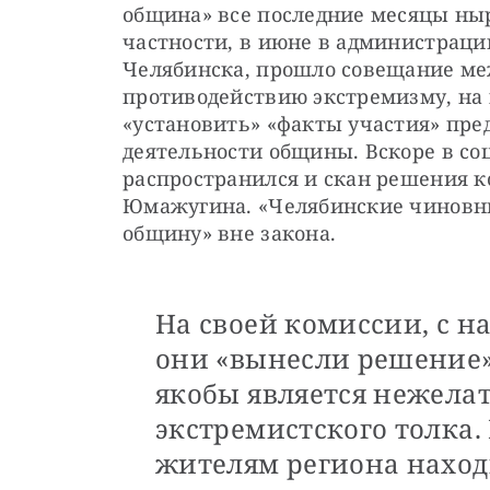
община» все последние месяцы ныря
частности, в июне в администрации
Челябинска, прошло совещание ме
противодействию экстремизму, на 
«установить» «факты участия» пред
деятельности общины. Вскоре в со
распространился и скан решения ко
Юмажугина. «Челябинские чиновни
общину» вне закона. 
На своей комиссии, с 
они «вынесли решение»
якобы является нежела
экстремистского толка.
жителям региона наход