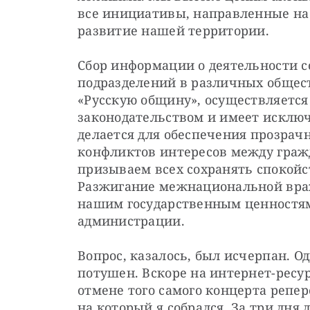
все инициативы, направленные на 
развитие нашей территории.
Сбор информации о деятельности с
подразделений в различных общест
«Русскую общину», осуществляется 
законодательством и имеет исключ
делается для обеспечения прозрач
конфликтов интересов между граж
призываем всех сохранять спокойст
Разжигание межнациональной враж
нашим государственным ценностя
администрации.
Вопрос, казалось, был исчерпан. Од
потушен. Вскоре на интернет-ресу
отмене того самого концерта репе
на который я собрался. За три дня