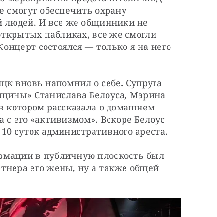
е смогут обеспечить охрану 
й людей. И все же общинники не 
открытых пабликах, все же смогли 
нцерт состоялся — только я на него 
ицк вновь напомнил о себе
. 
Супруга 
бщины» Станислава Белоуса, Марина 
в котором рассказала о домашнем 
 с его «активизмом». Вскоре Белоус 
10 суток административного ареста.
рмации в публичную плоскость был 
тнера его жены, ну а также общей 