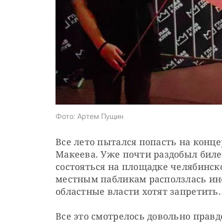
Фото: Артем Пущин
Все лето пытался попасть на конц
Макеева. Уже почти раздобыл биле
состояться на площадке челябинско
местным пабликам расползлась инф
областные власти хотят запретить.
Все это смотрелось довольно правд