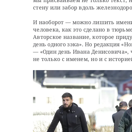
мы присваиваем не только текст, н
стену или забор вдоль железнодор
И наоборот — можно лишить имени,
человека, как это сделано в тюрьм
Авторское название, которое прид
день одного зэка». Но редакция «Н
— «Один день Ивана Денисовича», ч
не только с именем, но и с истори