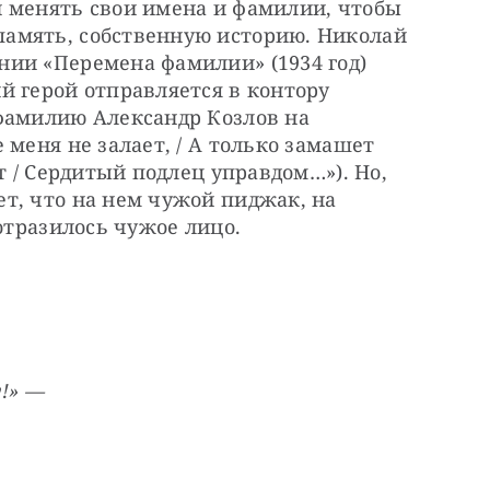
 менять свои имена и фамилии, чтобы 
амять, собственную историю. Николай 
ии «Перемена фамилии» (1934 год) 
 герой отправляется в контору 
фамилию Александр Козлов на 
меня не залает, / А только замашет 
т / Сердитый подлец управдом…»). Но, 
т, что на нем чужой пиджак, на 
 отразилось чужое лицо.
у!» —