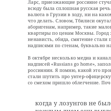
Ларс, приезжающие россияне стуча
всюду была сплошная русская речь,
валюта в Грузии в ходу, ни на како
что делать. Словом, Тбилиси окута
аборигенам, например, такие малоп
квартиры по ценам Москвы. Город 
ненависть, обида, смятение стали
надписями по стенам, буквально н
В октябре несколько медиа и канал
надписей «Russians go home», запол
россиянин. Я помню, какой это про
стали шутить про унтер-офицерскую
со смехом пришло облегчение. Поч
когда у лозунгов не был
каждым днем они выгля