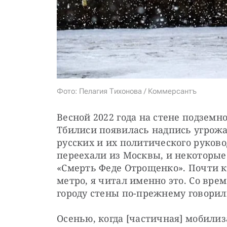
Фото: Пелагия Тихонова / Коммерсантъ
Весной 2022 года на стене подземно
Тбилиси появилась надпись угрож
русских и их политического руково
переехали из Москвы, и некоторые 
«Смерть Феде Отрощенко». Почти к
метро, я читал именно это. Со врем
городу стены по-прежнему говорили 
Осенью, когда [частичная] мобили