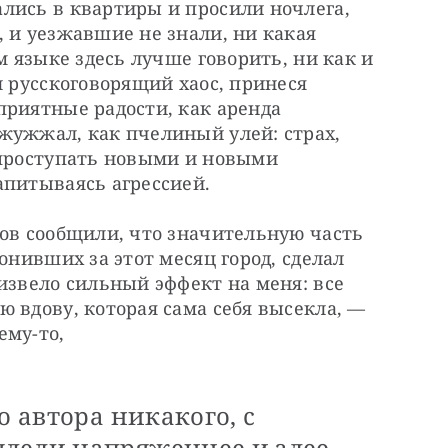
лись в квартиры и просили ночлега, 
 и уезжавшие не знали, ни какая 
м языке здесь лучше говорить, ни как и 
л русскоговорящий хаос, принеся 
риятные радости, как аренда 
жужжал, как пчелиный улей: страх, 
 проступать новыми и новыми 
апитываясь агрессией. 
ов сообщили, что значительную часть 
онивших за этот месяц город, сделал 
извело сильный эффект на меня: все 
 вдову, которая сама себя высекла, — 
ему-то,
о автора никакого, с
дели напряженнее и злее,