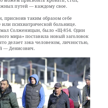
о можем присвоить кровать, стол, 
ожных путей — каждому свое.
 присвоив таким образом себе 
е или психиатрической больнице. 
умал Солженицын, было «Щ-854. Один 
ового мира» поставила новый заголовок 
то делает зэка человеком, личностью, 
ей — Денисович. 