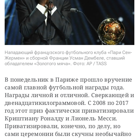
СТАТЬ СОУЧАСТНИКОМ
ПОДЕЛИТЬСЯ С ДРУЗЬЯМИ
Если у вас есть вопросы, пишите
donate@novayagazeta.ru
или
звоните:
+7 (929) 612-03-68
Нападающий французского футбольного клуба «Пари Сен-
Жермен» и сборной Франции Усман Дембеле, ставший
обладателем «Золотого мяча». Фото: AP / TASS
В понедельник в Париже прошло вручение 
самой главной футбольной награды года. 
Награды личной и отличной. Сверкающей и 
двенадцатикилограммовой. С 2008 по 2017 
год этот приз фактически приватизировали 
Криштиану Роналду и Лионель Месси. 
Приватизировали, конечно, по делу, но 
сами церемонии были скучны необычайно 