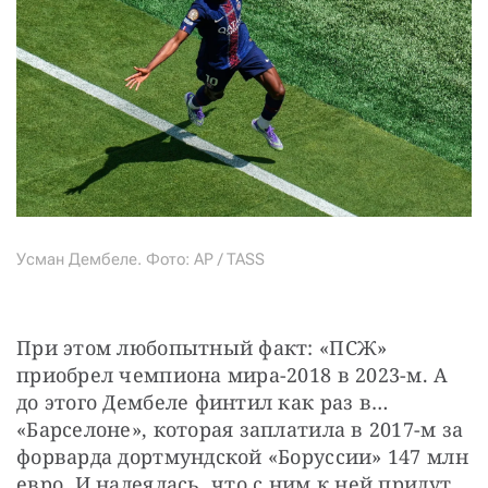
Усман Дембеле. Фото: AP / TASS
При этом любопытный факт: «ПСЖ» 
приобрел чемпиона мира-2018 в 2023-м. А 
до этого Дембеле финтил как раз в… 
«Барселоне», которая заплатила в 2017-м за 
форварда дортмундской «Боруссии» 147 млн 
евро. И надеялась, что с ним к ней придут 