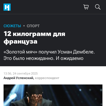
Поддержите
СЮЖЕТЫ
СПОРТ
12 килограмм для
нашу работу!
француза
Ежемесячно
Разово
«Золотой мяч» получил Усман Дембеле.
3000
1000
Это было неожиданно. И ожидаемо
500
300
Андрей Успенский
,
корреспондент
Нажимая кнопку «Стать соучастником»,
я принимаю
условия
и подтверждаю свое гражданство РФ