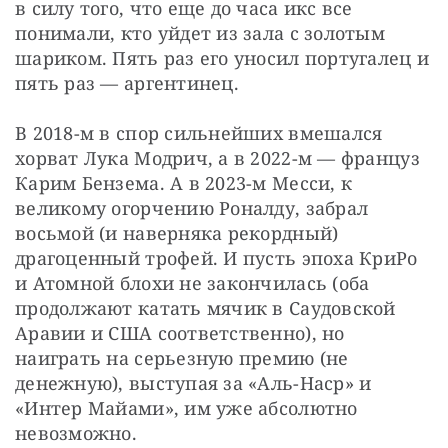
в силу того, что еще до часа икс все 
понимали, кто уйдет из зала с золотым 
шариком. Пять раз его уносил португалец и 
пять раз — аргентинец. 
В 2018-м в спор сильнейших вмешался 
хорват Лука Модрич, а в 2022-м — француз 
Карим Бензема. А в 2023-м Месси, к 
великому огорчению Роналду, забрал 
восьмой (и наверняка рекордный) 
драгоценный трофей. И пусть эпоха КриРо 
и Атомной блохи не закончилась (оба 
продолжают катать мячик в Саудовской 
Аравии и США соответственно), но 
наиграть на серьезную премию (не 
денежную), выступая за «Аль-Наср» и 
«Интер Майами», им уже абсолютно 
невозможно. 