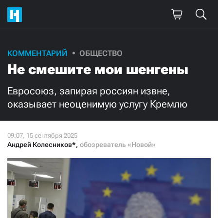
Поддержите
КОММЕНТАРИЙ
ОБЩЕСТВО
Не смешите мои шенгены
нашу работу!
Ежемесячно
Разово
Евросоюз, запирая россиян извне,
оказывает неоценимую услугу Кремлю
3000
1000
500
300
Андрей Колесников*
,
обозреватель «Новой»
Нажимая кнопку «Стать соучастником»,
я принимаю
условия
и подтверждаю свое гражданство РФ