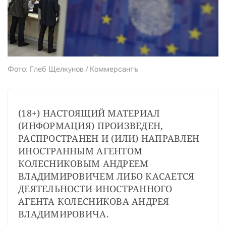
СТАТЬ СОУЧАСТНИКОМ
ПОДЕЛИТЬСЯ С ДРУЗЬЯМИ
Если у вас есть вопросы, пишите
donate@novayagazeta.ru
или
звоните:
+7 (929) 612-03-68
Фото: Глеб Щелкунов / Коммерсантъ
(18+) НАСТОЯЩИЙ МАТЕРИАЛ 
(ИНФОРМАЦИЯ) ПРОИЗВЕДЕН, 
РАСПРОСТРАНЕН И (ИЛИ) НАПРАВЛЕН 
ИНОСТРАННЫМ АГЕНТОМ 
КОЛЕСНИКОВЫМ АНДРЕЕМ 
ВЛАДИМИРОВИЧЕМ ЛИБО КАСАЕТСЯ 
ДЕЯТЕЛЬНОСТИ ИНОСТРАННОГО 
АГЕНТА КОЛЕСНИКОВА АНДРЕЯ 
ВЛАДИМИРОВИЧА.