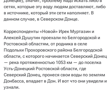
СТАТЬ СОУЧАСТНИКОМ
Донецке), значит, проблему надо искать либо в
сетях, которые эту воду людям доставляют, либо
ПОДЕЛИТЬСЯ С ДРУЗЬЯМИ
в источнике, который эти сети наполняет. В
Если у вас есть вопросы, пишите
donate@novayagazeta.ru
или
данном случае, в Северском Донце.
звоните:
+7 (929) 612-03-68
Корреспонденты «Новой» Ирек Муртазин и
Алексей Душутин проехали по Белгородской и
Ростовской областям, от родника в селе
Подольхи Прохоровского района Белгородской
области, с которого начинается Северский Донец
— река протяженностью 1053 км — до поселка
Усть-Донецкий Ростовской области, где
Северский Донец, пронеся свои воды по землям
Донбасса, впадает в Дон. И вот что они увидели и
узнали.