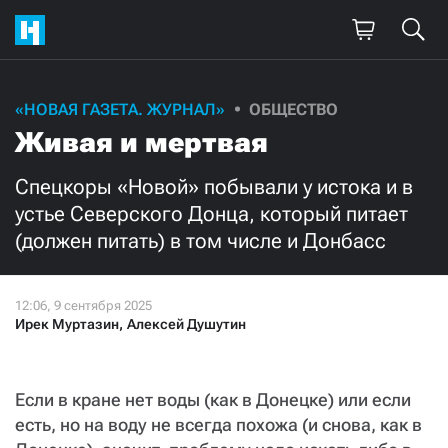
Поддержите
«НОВАЯ ГАЗЕТА. ЖУРНАЛ»
ОБЩЕСТВО
Живая и мертвая
нашу работу!
Ежемесячно
Разово
Спецкоры «Новой» побывали у истока и в
устье Северского Донца, который питает
(должен питать) в том числе и Донбасс
3000
1000
500
300
Ирек Муртазин
,
Алексей Душутин
Если в кране нет воды (как в Донецке) или если
Нажимая кнопку «Стать соучастником»,
я принимаю
условия
и подтверждаю свое гражданство РФ
есть, но на воду не всегда похожа (и снова, как в