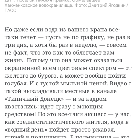
ДНР. Поселок Нижняя Крынка. Обмелевшее
Ханженковское водохранилище. Фото: Дмитрий Ягодкин /
ТАСС
Но даже если вода из вашего крана все-
таки течет — пусть не по графику, не раз в 
три дня, а хотя бы раз в неделю, — совсем 
не факт, что это как-то облегчает вам 
жизнь. Потому что она может оказаться 
окрашенной всем цветовым спектром — от 
желтого до бурого, а может вообще пойти 
голубая. И с густой мыльной пеной. Видео с 
такой выкладывали местные в канале 
«Типичный Донецк» — и за кадром 
хвастались: идет сразу с моющим 
средством! Но это все-таки эксцесс — у вас, 
как среднестатистического жителя, вода в 
«водный день» пойдет просто ржавая, 
струей в полмизинца. В полмизинца — это 