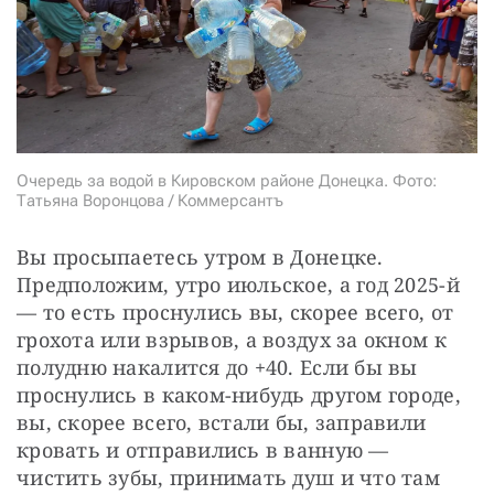
СТАТЬ СОУЧАСТНИКОМ
ПОДЕЛИТЬСЯ С ДРУЗЬЯМИ
Если у вас есть вопросы, пишите
donate@novayagazeta.ru
или
звоните:
+7 (929) 612-03-68
Очередь за водой в Кировском районе Донецка. Фото:
Татьяна Воронцова / Коммерсантъ
Вы просыпаетесь утром в Донецке. 
Предположим, утро июльское, а год 2025-й 
— то есть проснулись вы, скорее всего, от 
грохота или взрывов, а воздух за окном к 
полудню накалится до +40. Если бы вы 
проснулись в каком-нибудь другом городе, 
вы, скорее всего, встали бы, заправили 
кровать и отправились в ванную — 
чистить зубы, принимать душ и что там 