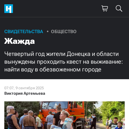
Поддержите
СВИДЕТЕЛЬСТВА
ОБЩЕСТВО
Жажда
нашу работу!
Ежемесячно
Разово
Четвертый год жители Донецка и области
вынуждены проходить квест на выживание:
найти воду в обезвоженном городе
3000
1000
500
300
Виктория Артемьева
Нажимая кнопку «Стать соучастником»,
я принимаю
условия
и подтверждаю свое гражданство РФ