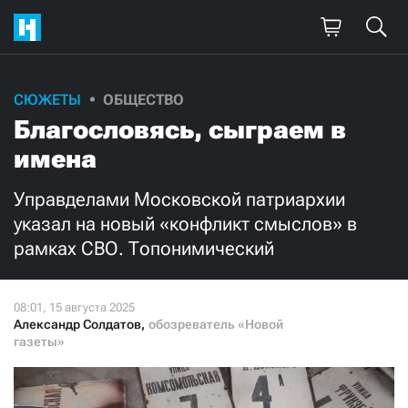
Поддержите
СЮЖЕТЫ
ОБЩЕСТВО
Благословясь, сыграем в
нашу работу!
имена
Ежемесячно
Разово
Управделами Московской патриархии
3000
1000
указал на новый «конфликт смыслов» в
рамках СВО. Топонимический
500
300
Александр Солдатов
,
обозреватель «Новой
газеты»
Нажимая кнопку «Стать соучастником»,
я принимаю
условия
и подтверждаю свое гражданство РФ