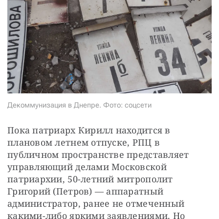
СТАТЬ СОУЧАСТНИКОМ
ПОДЕЛИТЬСЯ С ДРУЗЬЯМИ
Если у вас есть вопросы, пишите
donate@novayagazeta.ru
или
звоните:
+7 (929) 612-03-68
Декоммунизация в Днепре. Фото: соцсети
Пока патриарх Кирилл находится в 
плановом летнем отпуске, РПЦ в 
публичном пространстве представляет 
управляющий делами Московской 
патриархии, 50-летний митрополит 
Григорий (Петров) — аппаратный 
администратор, ранее не отмеченный 
какими-либо яркими заявлениями. Но 