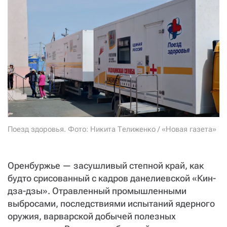
СТАТЬ СОУЧАСТНИКОМ
ПОДЕЛИТЬСЯ С ДРУЗЬЯМИ
Если у вас есть вопросы, пишите
donate@novayagazeta.ru
или
звоните:
+7 (929) 612-03-68
Поезд здоровья. Фото: Никита Телиженко / «Новая газета»
Оренбуржье — засушливый степной край, как
будто срисованный с кадров данелиевской «Кин-
дза-дзы». Отравленный промышленными
выбросами, последствиями испытаний ядерного
оружия, варварской добычей полезных