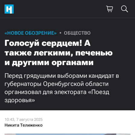
Поддержите
«НОВОЕ ОБОЗРЕНИЕ»
ОБЩЕСТВО
Голосуй сердцем! А
нашу работу!
также легкими, печенью
Ежемесячно
Разово
и другими органами
3000
1000
Перед грядущими выборами кандидат в
губернаторы Оренбургской области
500
300
организовал для электората «Поезд
здоровья»
Нажимая кнопку «Стать соучастником»,
Никита Телиженко
я принимаю
условия
и подтверждаю свое гражданство РФ