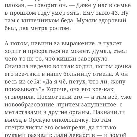
плохая, — говорит он. — Даже у нас в семье 
в прошлом году умер зять. Ему было 43. Ну 
там с кишечником беда. Мужик здоровый 
был, два метра ростом. 
А потом, извини за выражение, в туалет 
ходит и просраться не может. Думал, съел 
чего-то не то, что кишки завернуло. 
Сначала неделю вот так ходил, потом дочка 
его все-таки в нашу больницу отвела. А он 
весь из себя: «Да я чё, петух, что ли, жопу 
показывать?» Короче, она его кое-как 
уговорила. Посмотрели его — а там всё, уже 
новообразование, причем запущенное, с 
метастазами в другие органы. Назначили 
выезд в Орскую онкологичку. Но там 
специалисты его осмотрели, да только 
руками развели: дали лекарств — и домой 