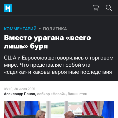
Поддержите
КОММЕНТАРИЙ
ПОЛИТИКА
Вместо урагана «всего
нашу работу!
лишь» буря
Ежемесячно
Разово
США и Евросоюз договорились о торговом
3000
1000
мире. Что представляет собой эта
«сделка» и каковы вероятные последствия
500
300
Александр Панов
,
собкор «Новой», Вашингтон
Нажимая кнопку «Стать соучастником»,
я принимаю
условия
и подтверждаю свое гражданство РФ