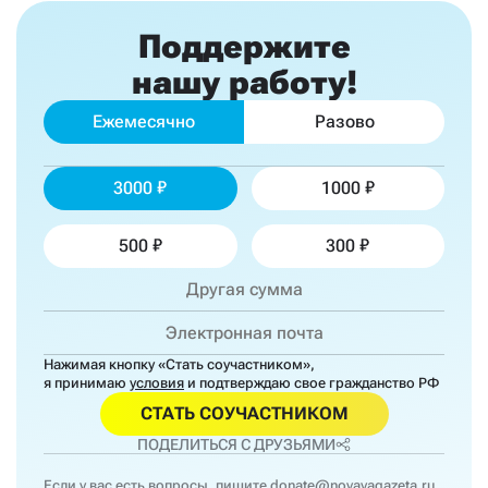
Поддержите
нашу работу!
Ежемесячно
Разово
3000
1000
500
300
Нажимая кнопку «Стать соучастником»,
я принимаю
условия
и подтверждаю свое гражданство РФ
СТАТЬ СОУЧАСТНИКОМ
ПОДЕЛИТЬСЯ С ДРУЗЬЯМИ
Если у вас есть вопросы, пишите
donate@novayagazeta.ru