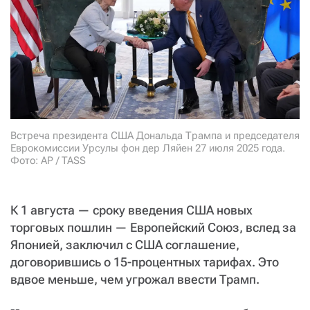
СТАТЬ СОУЧАСТНИКОМ
ПОДЕЛИТЬСЯ С ДРУЗЬЯМИ
Если у вас есть вопросы, пишите
donate@novayagazeta.ru
или
звоните:
+7 (929) 612-03-68
Встреча президента США Дональда Трампа и председателя
Еврокомиссии Урсулы фон дер Ляйен 27 июля 2025 года.
Фото: AP / TASS
К 1 августа — сроку введения США новых
торговых пошлин — Европейский Союз, вслед за
Японией, заключил с США соглашение,
договорившись о 15-процентных тарифах. Это
вдвое меньше, чем угрожал ввести Трамп.