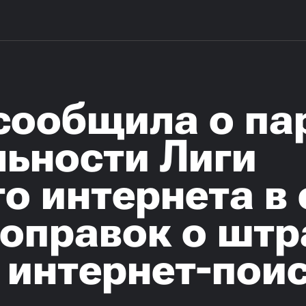
сообщила о па
льности Лиги
о интернета в 
поправок о шт
 интернет-пои