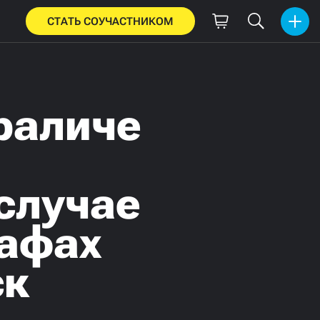
СТАТЬ СОУЧАСТНИКОМ
раличе
случае
рафах
ск