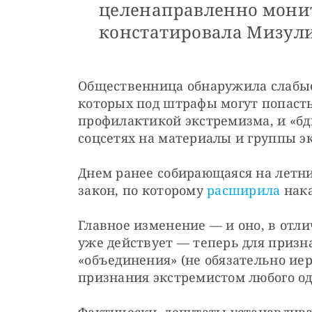
целенаправленно монит
констатировала Мизул
Общественница обнаружила слабые 
которых под штрафы могут попаст
профилактикой экстремизма, и «бд
соцсетях на материалы и группы э
Днем ранее собирающаяся на летни
закон, по которому 
расширила
 нак
Главное изменение — и оно, в отли
уже действует — теперь для призн
«объединения» (не обязательно иер
признания экстремистом любого од