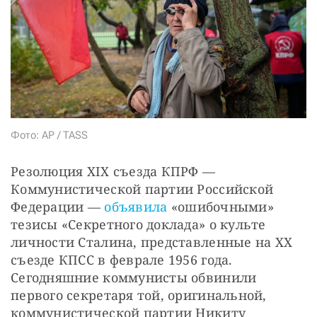
СТАТЬ СОУЧАСТНИКОМ
ПОДЕЛИТЬСЯ С ДРУЗЬЯМИ
Если у вас есть вопросы, пишите
donate@novayagazeta.ru
или
звоните:
+7 (929) 612-03-68
Фото: AP / TASS
Резолюция XIX съезда КПРФ — 
Коммунистической партии Российской 
Федерации — 
объявила
 «ошибочными» 
тезисы «Секретного доклада» о культе 
личности Сталина, представленные на ХХ 
съезде КПСС в феврале 1956 года. 
Сегодняшние коммунисты обвинили 
первого секретаря той, оригинальной, 
коммунистической партии Никиту 