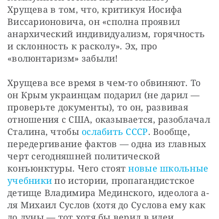
Хрущева в том, что, критикуя Иосифа 
Виссарионовича, он «сполна проявил 
анархический индивидуализм, горячность 
и склонность к расколу». Эх, про 
«волюнтаризм» забыли! 
Хрущева все время в чем-то обвиняют. То 
он Крым украинцам подарил (не дарил — 
проверьте документы), то он, развивая 
отношения с США, оказывается, разоблачал 
Сталина, чтобы 
ослабить СССР
. Вообще, 
передергивание фактов — одна из главных 
черт сегодняшней политической 
конъюнктуры. Чего стоят 
новые школьные 
учебники
 по истории, пропагандистское 
детище Владимира Мединского, идеолога а-
ля Михаил Суслов (хотя до Суслова ему как 
до луны — тот хотя бы верил в идеи 