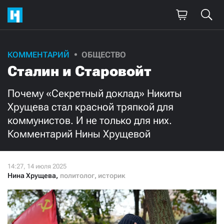
Поддержите
КОММЕНТАРИЙ
ОБЩЕСТВО
Сталин и Старовойт
нашу работу!
Ежемесячно
Разово
Почему «Секретный доклад» Никиты
Хрущева стал красной тряпкой для
коммунистов. И не только для них.
3000
1000
Комментарий Нины Хрущевой
500
300
Нина Хрущева
,
политолог, историк
Нажимая кнопку «Стать соучастником»,
я принимаю
условия
и подтверждаю свое гражданство РФ