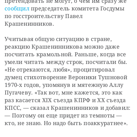
претендовать не могут, о чем им сразу же 
сообщил
 председатель комитета Госдумы 
по госстроительству Павел 
Крашенинников.
Учитывая общую ситуацию в стране, 
реакцию Крашенинникова можно даже 
посчитать крамольной. Раньше, когда все 
умели читать между строк, посчитали бы. 
«Не отрекаются, любя», процитировал 
думец стихотворение Вероники Тушновой 
1970-х годов, упомянув и мятежную Аллу 
Пугачеву. «Так вот, мне кажется, это как 
раз касается XIX съезда КПРФ и XX съезда 
КПСС, — сказал Крашенинников и добавил: 
— Поэтому он еще придет из темноты — 
кто, не знаю. Но надо быть поаккуратнее».