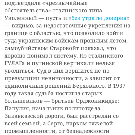
подтвердила «чрезвычайные 
обстоятельства» сталинского типа. 
Уволенный — пусть и «
без утраты доверия
» 
— видимо, за недостаточные укрепления на 
границе с областью, что позволило войти 
туда украинским войскам прошлым летом, 
самоубийством Старовойт показал, что 
хорошо понимал систему. Из сталинского 
ГУЛАГа и путинской вертикали нельзя 
уволиться. Суд в них вершится не по 
презумпции невиновности, а зависит от 
единоличных решений Верховного. В 1937 
году такая судьба постигла старых 
большевиков — братьев Орджоникидзе: 
Папулия, начальник политотдела 
Закавказской дороги, был расстрелян со 
всей семьей, а Серго, нарком тяжелой 
промышленности, от безнадежности 