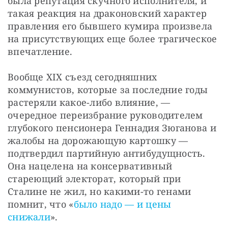
была репутация скучного исполнителя, и 
такая реакция на драконовский характер 
правления его бывшего кумира произвела 
на присутствующих еще более трагическое 
впечатление. 
Вообще ХIХ съезд сегодняшних 
коммунистов, которые за последние годы 
растеряли какое-либо влияние, — 
очередное переизбрание руководителем 
глубокого пенсионера Геннадия Зюганова и 
жалобы на дорожающую картошку — 
подтвердил партийную антибудущность. 
Она нацелена на консервативный 
стареющий электорат, который при 
Сталине не жил, но какими-то генами 
помнит, что «
было надо — и цены 
снижали
». 