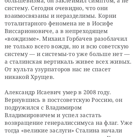
большевизма, он заклеймил симптом, а не 
систему. Сегодня очевидно, что они 
взаимосвязаны и неразделимы. Корни 
тоталитарного феномена не в Иосифе 
Виссарионовиче, а в непреходящем 
«вождизме». Михаил Горбачев разоблачил 
не только всего вождя, но и всю советскую 
систему — и системы-то уже больше нет — 
a сталинская вертикаль живее всех живых. 
От культа узурпаторов нас не спасет 
никакой Хрущев.
Александр Исаевич умер в 2008 году. 
Вернувшись в постсоветскую Россию, он 
подружился с Владимиром 
Владимировичем и успел застать 
возвращение генералиссимуса на флаг. Уже 
тогда «великие заслуги» Сталина начали 