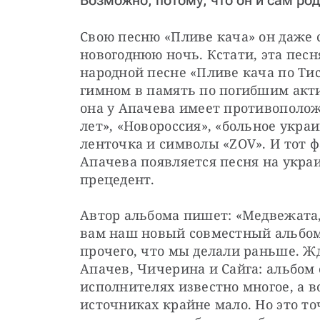
Возможно, потому, что он и сам ро
Свою песню «Пливе кача» он даже с
новогоднюю ночь. Кстати, эта песн
народной песне «Пливе кача по Ти
гимном в память по погибшим акти
она у Апачева имеет противополож
лет», «Новороссия», «больное украи
ленточка и символы «ZOV». И тот фа
Апачева появляется песня на украи
прецедент.
Автор альбома пишет: «Медвежата,
вам наш новый совместный альбом. 
прочего, что мы делали раньше. Ж
Апачев, Чичерина и Сайга: альбом 
исполнителях известно многое, а в
источниках крайне мало. Но это то