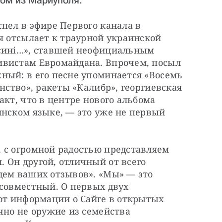
дом из Мариуполя.
пел в эфире Первого канала в 
я отсылает к траурной украинской 
сині…», ставшей неофициальным 
вистам Евромайдана. Впрочем, посыл 
ный: в его песне упоминается «Восемь 
нство», ракеты «Калибр», георгиевская 
кт, что в центре нового альбома 
нском языке, — это уже не первый 
 с огромной радостью представляем 
Он другой, отличный от всего 
дем ваших отзывов». «Мы» — это 
совместный. О первых двух 
от информации о Сайге в открытых 
чно не оружие из семейства 