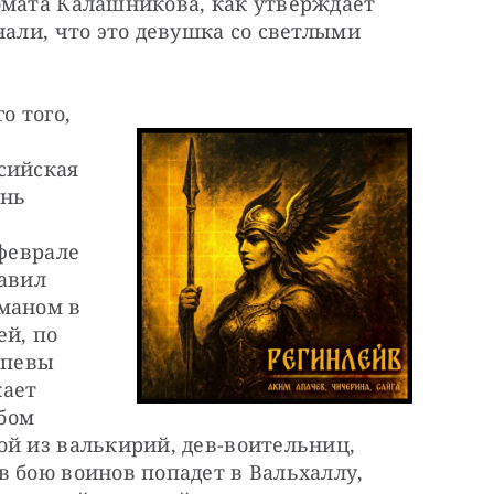
омата Калашникова, как утверждает 
нали, что это девушка со светлыми 
 того, 
сийская 
нь 
феврале 
авил 
маном в 
й, по 
певы 
ает 
ом 
й из валькирий, дев-воительниц, 
 бою воинов попадет в Вальхаллу, 