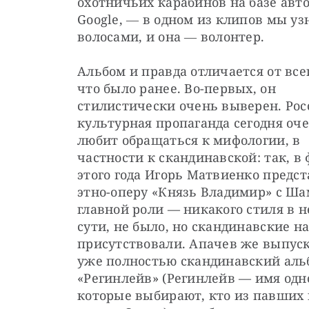
охотничьих карабинов на базе авт
Google, ― в одном из клипов мы уз
волосами, и она ― волонтер.
Альбом и правда отличается от всего
что было ранее. Во-первых, он 
стилистически очень выверен. Рос
культурная пропаганда сегодня оче
любит обращаться к мифологии, в 
частности к скандинавской: так, в 
этого года Игорь Матвиенко предст
этно-оперу «Князь Владимир» с Ша
главной роли — никакого стиля в не
сути, не было, но скандинавские на
присутствовали. Апачев же выпуск
уже полностью скандинавский альб
«Регинлейв» (Регинлейв — имя одно
которые выбирают, кто из павших в