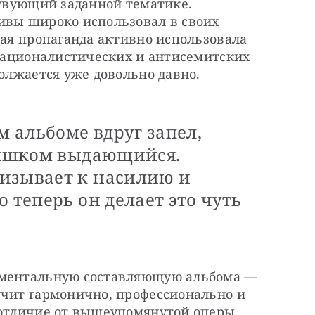
ствующий заданной тематике. 
ивы широко использовал в своих 
кая пропаганда активно использовала 
 националистических и антисемитских 
должается уже довольно давно.
м альбоме вдруг запел,
слишком выдающийся.
изывает к насилию и
 теперь он делает это чуть
ументальную составляющую альбома — 
учит гармонично, профессионально и 
 отличие от вышеупомянутой оперы 