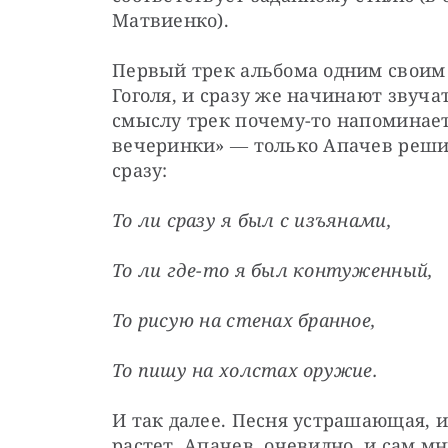
Матвиенко).
Первый трек альбома одним своим 
Гоголя, и сразу же начинают звуча
смыслу трек почему-то напоминает
вечеринки» ― только Апачев решил
сразу:
То ли сразу я был с изъянами,
То ли где-то я был контуженный,
То рисую на стенах бранное,
То пишу на холстах оружие.
И так далее. Песня устрашающая, и
растет. Апачев, очевидно, и сам мн