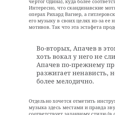
чертог Одина), куда более соответ
Интересно, что скандинавские мот
операх Рихард Вагнер, а гитлеровс
его музыку в своих целях из-за ее
мотивов. Так что эта эстафета про
Во-вторых, Апачев в это
хоть вокал у него не 
Апачев по-прежнему пр
разжигает ненависть, но
более мелодично.
Отдельно хочется отметить инстр
музыка здесь местами и правда зв
соответствует заданному стилю (в