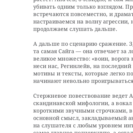
убивать одним только взглядом. Пр
встречаются повсеместно, и драмат
настраиваемся на волну агрессии, 
продолжаем слушать дальше.
А дальше по сценарию сражение. З
та самая Сайга — она отвечает за л
великое множество: «воин, ворога к
неси нас, Регинлейв, на последний 
мотивы и тексты, которые легко по
начинают невольно проигрываться 
Стержневое повествование ведет А
скандинавской мифологии, а вокал 
короткими звучными строчками, в 
основной смысл, закладываемый ав
на слушателя с любым уровнем инт
самое главное подчеркнуто, а остал