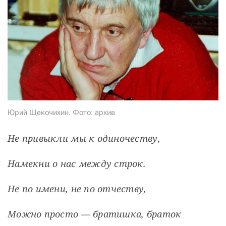
СТАТЬ СОУЧАСТНИКОМ
ПОДЕЛИТЬСЯ С ДРУЗЬЯМИ
Если у вас есть вопросы, пишите
donate@novayagazeta.ru
или
звоните:
+7 (929) 612-03-68
Юрий Щекочихин. Фото: архив
Не привыкли мы к одиночеству,
Намекни о нас между строк.
Не по имени, не по отчеству,
Можно просто — братишка, браток