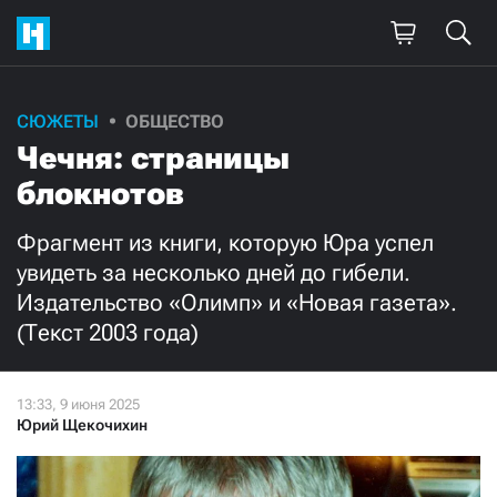
Поддержите
СЮЖЕТЫ
ОБЩЕСТВО
Чечня: страницы
нашу работу!
блокнотов
Ежемесячно
Разово
Фрагмент из книги, которую Юра успел
3000
1000
увидеть за несколько дней до гибели.
Издательство «Олимп» и «Новая газета».
500
300
(Текст 2003 года)
Юрий Щекочихин
Нажимая кнопку «Стать соучастником»,
я принимаю
условия
и подтверждаю свое гражданство РФ