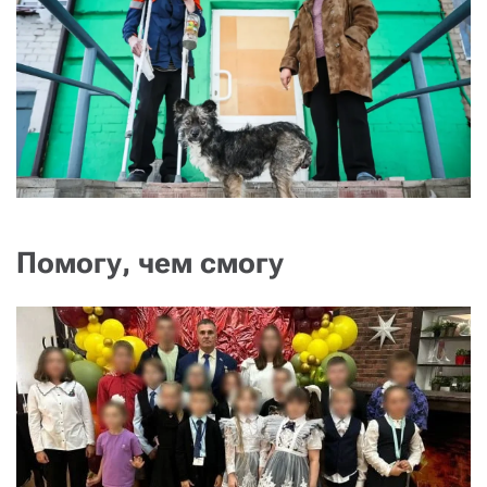
СТАТЬ СОУЧАСТНИКОМ
ПОДЕЛИТЬСЯ С ДРУЗЬЯМИ
Если у вас есть вопросы, пишите
donate@novayagazeta.ru
или
звоните:
+7 (929) 612-03-68
Помогу, чем смогу