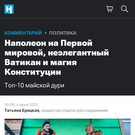
Поддержите
КОММЕНТАРИЙ
ПОЛИТИКА
Наполеон на Первой
нашу работу!
мировой, неэлегантный
Ежемесячно
Разово
Ватикан и магия
Конституции
3000
1000
Топ-10 майской дури
500
300
Татьяна Брицкая
,
редактор отдела расследований
Нажимая кнопку «Стать соучастником»,
я принимаю
условия
и подтверждаю свое гражданство РФ