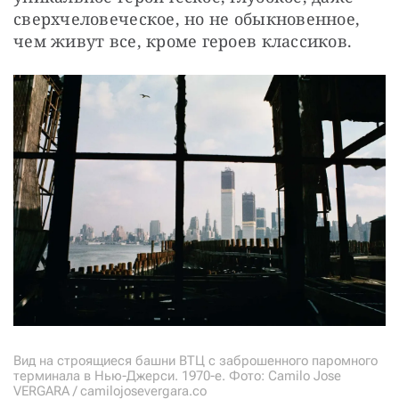
сверхчеловеческое, но не обыкновенное, 
чем живут все, кроме героев классиков.
Вид на строящиеся башни ВТЦ с заброшенного паромного
терминала в Нью-Джерси. 1970-е. Фото: Camilo Jose
VERGARA / camilojosevergara.co