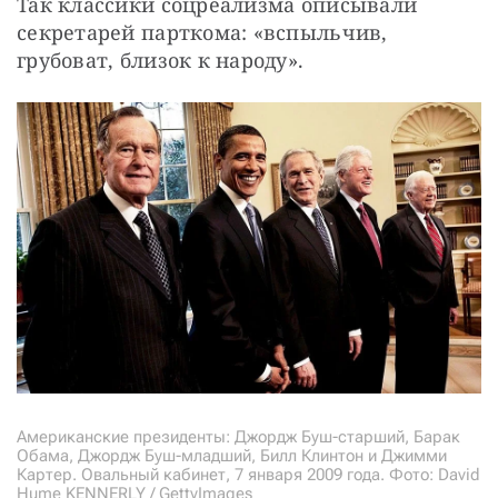
Так классики соцреализма описывали 
секретарей парткома: «вспыльчив, 
грубоват, близок к народу».
Американские президенты: Джордж Буш-старший, Барак
Обама, Джордж Буш-младший, Билл Клинтон и Джимми
Картер. Овальный кабинет, 7 января 2009 года. Фото: David
Hume KENNERLY / GettyImages