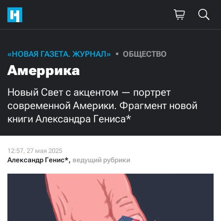
Поддержите
«НОВАЯ ГАЗЕТА. ЖУРНАЛ»
ОБЩЕСТВО
Амеррика
нашу работу!
Ежемесячно
Разово
Новый Свет с акцентом — портрет
современной Америки. Фрагмент новой
книги Александра Гениса*
3000
1000
500
300
Александр Генис*
,
ведущий рубрики
Нажимая кнопку «Стать соучастником»,
я принимаю
условия
и подтверждаю свое гражданство РФ