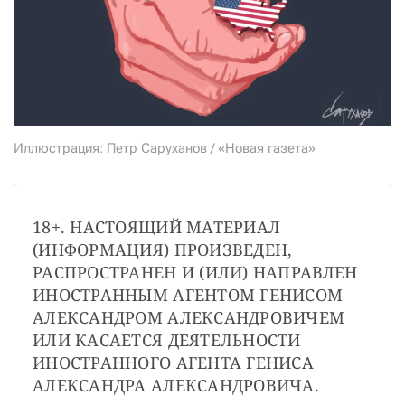
СТАТЬ СОУЧАСТНИКОМ
ПОДЕЛИТЬСЯ С ДРУЗЬЯМИ
Если у вас есть вопросы, пишите
donate@novayagazeta.ru
или
звоните:
+7 (929) 612-03-68
Иллюстрация: Петр Саруханов / «Новая газета»
18+. НАСТОЯЩИЙ МАТЕРИАЛ 
(ИНФОРМАЦИЯ) ПРОИЗВЕДЕН, 
РАСПРОСТРАНЕН И (ИЛИ) НАПРАВЛЕН 
ИНОСТРАННЫМ АГЕНТОМ ГЕНИСОМ 
АЛЕКСАНДРОМ АЛЕКСАНДРОВИЧЕМ 
ИЛИ КАСАЕТСЯ ДЕЯТЕЛЬНОСТИ 
ИНОСТРАННОГО АГЕНТА ГЕНИСА 
АЛЕКСАНДРА АЛЕКСАНДРОВИЧА.