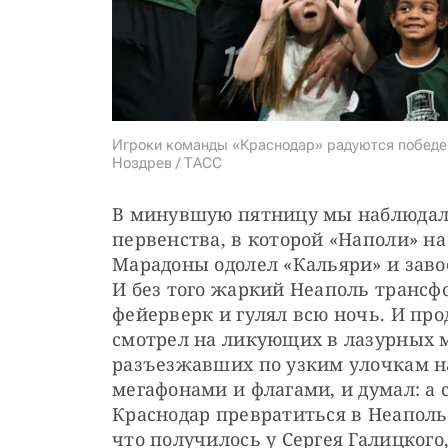
Игроки команды «Краснодар» радуются победе 
Ноздрев / ТАСС
В минувшую пятницу мы наблюдали 
первенства, в которой «Наполи» на
Марадоны одолел «Кальяри» и завое
И без того жаркий Неаполь трансф
фейерверк и гулял всю ночь. И про
смотрел на ликующих в лазурных м
разъезжавших по узким улочкам на
мегафонами и флагами, и думал: а 
Краснодар превратиться в Неаполь?
что получилось у Сергея Галицкого,