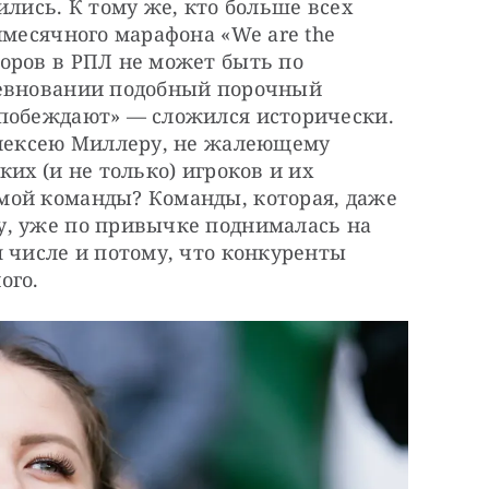
лись. К тому же, кто больше всех 
имесячного марафона «We are the 
оров в РПЛ не может быть по 
ревновании подобный порочный 
побеждают» — сложился исторически. 
Алексею Миллеру, не жалеющему 
их (и не только) игроков и их 
ой команды? Команды, которая, даже 
, уже по привычке поднималась на 
 числе и потому, что конкуренты 
ого. 