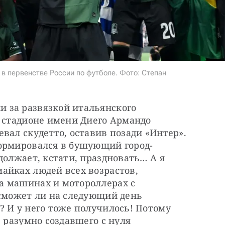
в первенстве России по футболе. Фото: Степан
за развязкой итальянского 
 стадионе имени Диего Армандо 
вал скудетто, оставив позади «Интер». 
ормировался в бушующий город-
должает, кстати, праздновать… А я 
айках людей всех возрастов, 
 машинах и мотороллерах с 
сможет ли на следующий день 
 И у него тоже получилось! Потому 
 разумно создавшего с нуля 