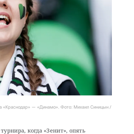
а «Краснодар» — «Динамо». Фото: Михаил Синицын /
турнира, когда «Зенит», опять 