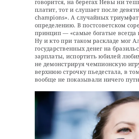
говорится, на берегах Невы ни теши
платит, тот и слушает после девят
champions». А случайных триумфат
определению. В постсоветском со
принцип — «самые богатые всегда 
Ну и кто при таком раскладе мог 
государственных денег на бразильск
зарплаты, испортить юбилей любим
не демонстрируя чемпионскую игру
верхнюю строчку пьедестала, в том
вообще не показывали ничего путн