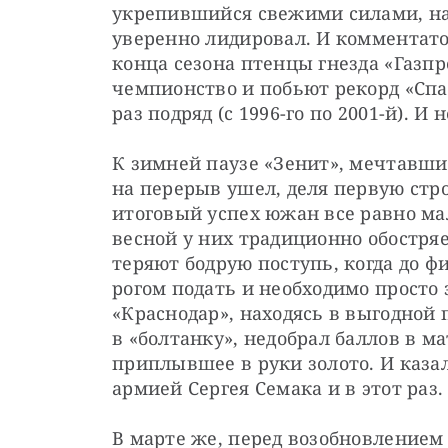
укрепившийся свежими силами, набр
уверенно лидировал. И комментатор
конца сезона птенцы гнезда «Газпр
чемпионство и побьют рекорд «Спа
раз подряд (с 1996-го по 2001-й). И 
К зимней паузе «Зенит», мечтавший
на перерыв ушел, деля первую стро
итоговый успех южан все равно мало
весной у них традиционно обостряе
теряют бодрую поступь, когда до ф
рогом подать и необходимо просто 
«Краснодар», находясь в выгодной 
в «болтанку», недобрал баллов в ма
приплывшее в руки золото. И казал
армией Сергея Семака и в этот раз.
В марте же, перед возобновлением 