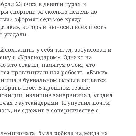
ал 23 очка в девяти турах и 
ы спорили: за сколько недель до 
ома» оформят седьмое кряду 
ртака», который выносил всех шесть 
не угадали.
 сохранить у себя титул, забуксовал и 
чку с «Краснодаром». Однако на 
 кто ставил, памятуя о том, что 
тся провинциальная робость. «Быки» 
иниша в буквальном смысле остается 
забрать свое. В прошлом сезоне 
позиции, излишне занервничал, угодил 
тчах с аутсайдерами. И упустил почти 
ось, не сдюжит в соперничестве с 
чемпионата, была робкая надежда на 